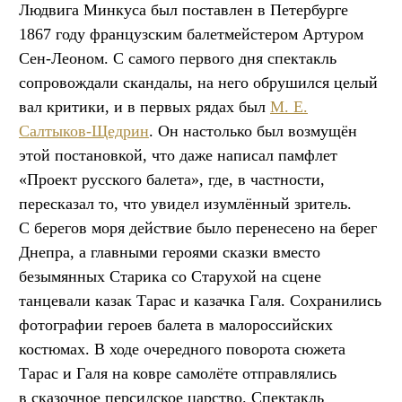
Людвига Минкуса был поставлен в Петербурге
1867 году французским балетмейстером Артуром
Сен-Леоном. С самого первого дня спектакль
сопровождали скандалы, на него обрушился целый
вал критики, и в первых рядах был
М. Е.
Салтыков-Щедрин
. Он настолько был возмущён
этой постановкой, что даже написал памфлет
«Проект русского балета», где, в частности,
пересказал то, что увидел изумлённый зритель.
С берегов моря действие было перенесено на берег
Днепра, а главными героями сказки вместо
безымянных Старика со Старухой на сцене
танцевали казак Тарас и казачка Галя. Сохранились
фотографии героев балета в малороссийских
костюмах. В ходе очередного поворота сюжета
Тарас и Галя на ковре самолёте отправлялись
в сказочное персидское царство. Спектакль