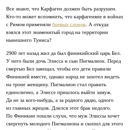
Все знают, что Карфаген должен быть разрушен.
Кто-то может вспомнить, что карфагеняне в войнах
с Римом применяли
боевых слонов
. А откуда
взялся этот знаменитый город на территории
нынешнего Туниса?
2900 лет назад жил да был финикийский царь Бел.
У него были дочь Элисса и сын Пигмалион. Перед
смертью Бел завещал, чтобы его дети правили
Финикией вместе, однако народ не захотел видеть
на троне женщину. Пигмалион стал править
единолично, а Элиссе пришлось выйти замуж.
Да не за кого-нибудь, а за родного дядю, одного
из главных жрецов. Длился этот брак недолго.
По Финикии пошли слухи, что муж Элиссы хочет
свергнуть молодого Пигмалиона и скопил для этого