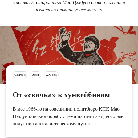
чистки. И сторонники Мао Цзэдуна словно получили
негласную отмашку: всё можно.
Статьи
Азия
XX век
От «скачка» к хунвейбинам
В мае 1966-го на совещании политбюро КПК Мао
Цзэдун объявил борьбу с теми партийцами, которые
«идут по капиталистическому пути».