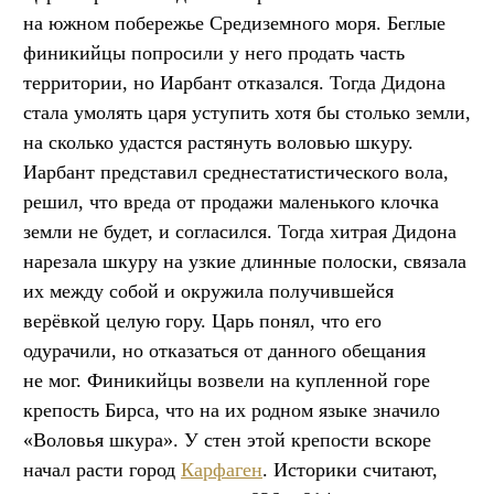
на южном побережье Средиземного моря. Беглые
финикийцы попросили у него продать часть
территории, но Иарбант отказался. Тогда Дидона
стала умолять царя уступить хотя бы столько земли,
на сколько удастся растянуть воловью шкуру.
Иарбант представил среднестатистического вола,
решил, что вреда от продажи маленького клочка
земли не будет, и согласился. Тогда хитрая Дидона
нарезала шкуру на узкие длинные полоски, связала
их между собой и окружила получившейся
верёвкой целую гору. Царь понял, что его
одурачили, но отказаться от данного обещания
не мог. Финикийцы возвели на купленной горе
крепость Бирса, что на их родном языке значило
«Воловья шкура». У стен этой крепости вскоре
начал расти город
Карфаген
. Историки считают,