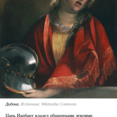
Дидона.
Источник: Wikimedia Commons
Царь Иарбант владел обширными землями