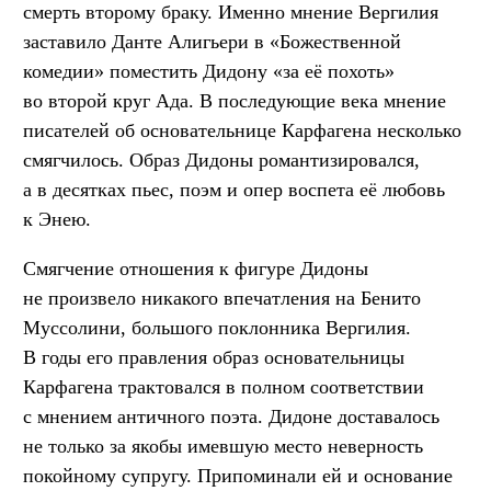
смерть второму браку. Именно мнение Вергилия
заставило Данте Алигьери в «Божественной
комедии» поместить Дидону «за её похоть»
во второй круг Ада. В последующие века мнение
писателей об основательнице Карфагена несколько
смягчилось. Образ Дидоны романтизировался,
а в десятках пьес, поэм и опер воспета её любовь
к Энею.
Смягчение отношения к фигуре Дидоны
не произвело никакого впечатления на Бенито
Муссолини, большого поклонника Вергилия.
В годы его правления образ основательницы
Карфагена трактовался в полном соответствии
с мнением античного поэта. Дидоне доставалось
не только за якобы имевшую место неверность
покойному супругу. Припоминали ей и основание