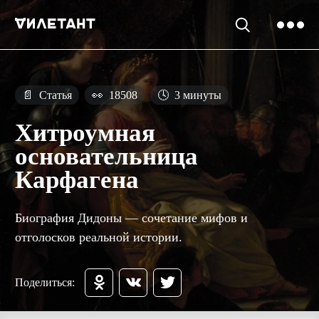
📄
Статья
👀
18508
🕓
3 минуты
Хитроумная
основательница
Карфагена
Биография Дидоны — сочетание мифов и
отголосков реальной истории.
Поделиться: