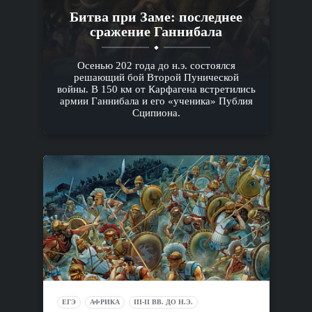
Битва при Заме: последнее
сражение Ганнибала
Осенью 202 года до н.э. состоялся
решающий бой Второй Пунической
войны. В 150 км от Карфагена встретились
армии Ганнибала и его «ученика» Публия
Сципиона.
ЕГЭ
АФРИКА
III-II ВВ. ДО Н.Э.