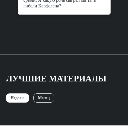
срыли. А какую роль сыграл бы ты в
гибели Карфагена?
ЛУЧШИЕ МАТЕРИАЛЫ
Неделю
Месяц