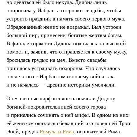
но деваться ей было некуда. Дидона лишь
попросила у Иабранта отсрочки свадьбы, чтобы
устроить праздник в память своего первого мужа.
Обрадованный жених не возражал. Был устроен
большой пир, принесены богатые жертвы богам.
В финале торжеств Дидона поднялась на высокий
помост и, заявив, что отправляется к своему мужу,
бросилась грудью на меч. Вместо свадьбы
пришлось устраивать похороны. Что случилось
после этого с Иарбантом и почему война так
и не началась — древние историки умолчали.
Опечаленные карфагеняне назначили Дидону
богиней-покровительницей своего города
и принялись сочинять о ней мифы. В одном из них
её женихом оказался сбежавший из сгоревшей Трои
Эней, предок
Ромула и Рема
, основателей Рима.