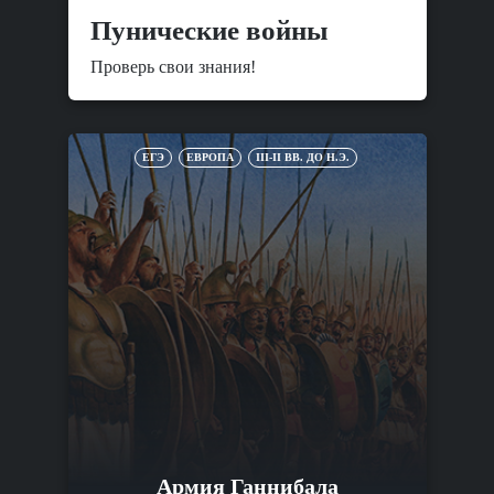
Пунические войны
Проверь свои знания!
ЕГЭ
ЕВРОПА
III-II ВВ. ДО Н.Э.
Армия Ганнибала