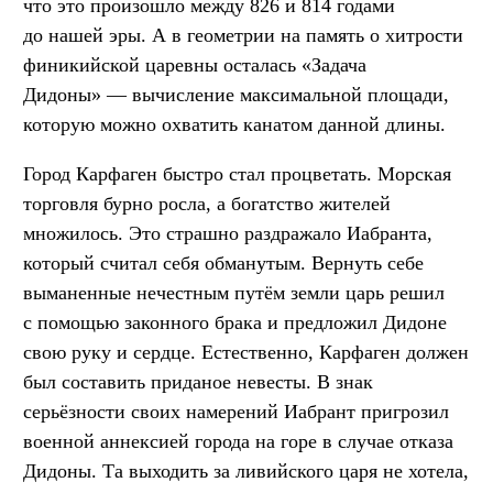
что это произошло между 826 и 814 годами
до нашей эры. А в геометрии на память о хитрости
финикийской царевны осталась «Задача
Дидоны» — вычисление максимальной площади,
которую можно охватить канатом данной длины.
Город Карфаген быстро стал процветать. Морская
торговля бурно росла, а богатство жителей
множилось. Это страшно раздражало Иабранта,
который считал себя обманутым. Вернуть себе
выманенные нечестным путём земли царь решил
с помощью законного брака и предложил Дидоне
свою руку и сердце. Естественно, Карфаген должен
был составить приданое невесты. В знак
серьёзности своих намерений Иабрант пригрозил
военной аннексией города на горе в случае отказа
Дидоны. Та выходить за ливийского царя не хотела,