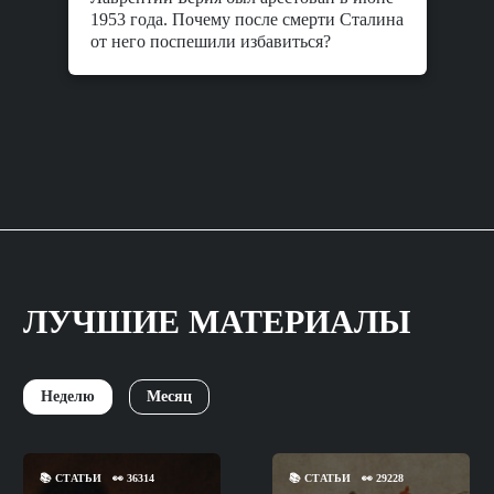
1953 года. Почему после смерти Сталина
от него поспешили избавиться?
ЛУЧШИЕ МАТЕРИАЛЫ
Неделю
Месяц
📚
СТАТЬИ
👀
36314
📚
СТАТЬИ
👀
29228