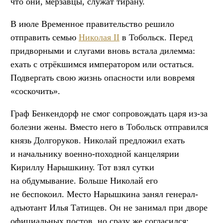
что они, мерзавцы, служат тирану.
В июле Временное правительство решило
отправить семью
Николая II
в Тобольск. Перед
придворными и слугами вновь встала дилемма:
ехать с отрёкшимся императором или остаться.
Подвергать свою жизнь опасности или вовремя
«соскочить».
Граф Бенкендорф не смог сопровождать царя из-за
болезни жены. Вместо него в Тобольск отправился
князь Долгоруков. Николай предложил ехать
и начальнику военно-походной канцелярии
Кириллу Нарышкину. Тот взял сутки
на обдумывание. Больше Николай его
не беспокоил. Место Нарышкина занял генерал-
адъютант Илья Татищев. Он не занимал при дворе
официальных постов, но сразу же согласился: