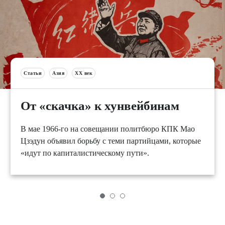
Статьи
Азия
XX век
От «скачка» к хунвейбинам
В мае 1966-го на совещании политбюро КПК Мао
Цзэдун объявил борьбу с теми партийцами, которые
«идут по капиталистическому пути».