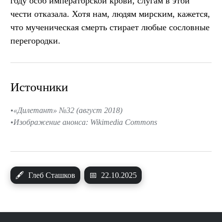
году особ императорской крови, слугам в этой
чести отказала. Хотя нам, людям мирским, кажется,
что мученическая смерть стирает любые сословные
перегородки.
Источники
«Дилетант» №32 (август 2018)
Изображение анонса: Wikimedia Commons
🖋
Глеб Сташков
📅
22.10.2025