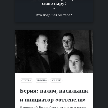
свою пару!
Кто подошел бы тебе?
СТАТЬИ
ЕВРОПА
XX ВЕК
Берия: палач, насильник
и инициатор «оттепели»
Лаврентий Берия был арестован в июне