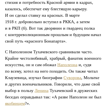
стихия и потребность Красной армии в кадрах,
казалось, обеспечат ему блестящую карьеру.
И он сделал ставку на красных. В марте
1918 г. добровольно вступил в РККА, а затем
и в РКП (б). Вот так дворянин и гвардеец полка
с контрреволюционным прошлым и будущим начал
свой путь «красного Бонапарта».
С Наполеоном Тухачевского сравнивали часто.
Крайне честолюбивый, храбрый, фанатик военного
искусства, он и сам обожал
Наполеона
и, судя
по всему, хотел на него походить. Он также читал
Клаузевица, изучал биографии
Суворова
, Мольтке
и других военачальников. Говорили, что даже свой
выбор в пользу
Ленина
Тухачевский в дружеских
беседах оправдывал так: «А разве Наполеон не был
якобинцем
?».