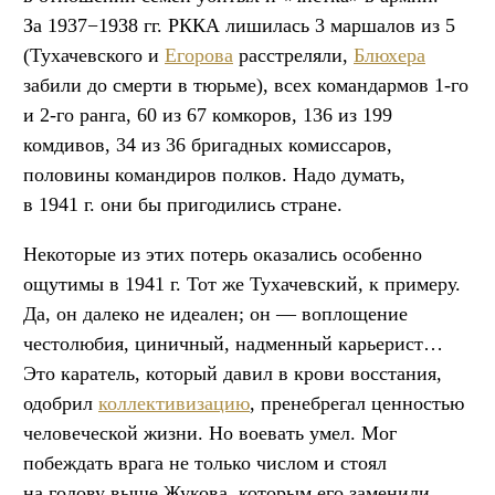
За 1937−1938 гг. РККА лишилась 3 маршалов из 5
(Тухачевского и
Егорова
расстреляли,
Блюхера
забили до смерти в тюрьме), всех командармов 1-го
и 2-го ранга, 60 из 67 комкоров, 136 из 199
комдивов, 34 из 36 бригадных комиссаров,
половины командиров полков. Надо думать,
в 1941 г. они бы пригодились стране.
Некоторые из этих потерь оказались особенно
ощутимы в 1941 г. Тот же Тухачевский, к примеру.
Да, он далеко не идеален; он — воплощение
честолюбия, циничный, надменный карьерист…
Это каратель, который давил в крови восстания,
одобрил
коллективизацию
, пренебрегал ценностью
человеческой жизни. Но воевать умел. Мог
побеждать врага не только числом и стоял
на голову выше Жукова, которым его заменили