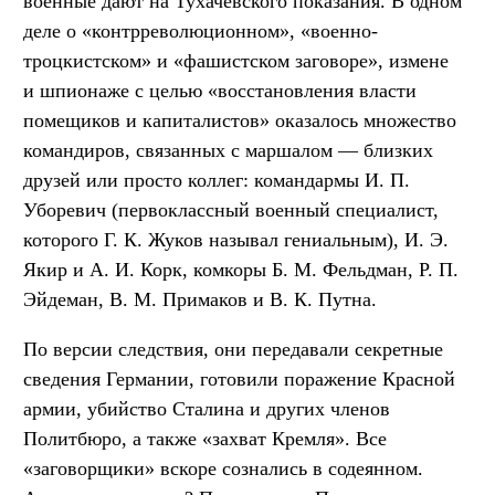
военные дают на Тухачевского показания. В одном
деле о «контрреволюционном», «военно-
троцкистском» и «фашистском заговоре», измене
и шпионаже с целью «восстановления власти
помещиков и капиталистов» оказалось множество
командиров, связанных с маршалом — близких
друзей или просто коллег: командармы И. П.
Уборевич (первоклассный военный специалист,
которого Г. К. Жуков называл гениальным), И. Э.
Якир и А. И. Корк, комкоры Б. М. Фельдман, Р. П.
Эйдеман, В. М. Примаков и В. К. Путна.
По версии следствия, они передавали секретные
сведения Германии, готовили поражение Красной
армии, убийство Сталина и других членов
Политбюро, а также «захват Кремля». Все
«заговорщики» вскоре сознались в содеянном.