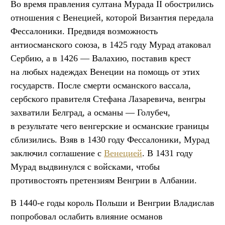
Во время правления султана Мурада II обострились
отношения с Венецией, которой Византия передала
Фессалоники. Предвидя возможность
антиосманского союза, в 1425 году Мурад атаковал
Сербию, а в 1426 — Валахию, поставив крест
на любых надеждах Венеции на помощь от этих
государств. После смерти османского вассала,
сербского правителя Стефана Лазаревича, венгры
захватили Белград, а османы — Голубеч,
в результате чего венгерские и османские границы
сблизились. Взяв в 1430 году Фессалоники, Мурад
заключил соглашение с
Венецией
. В 1431 году
Мурад выдвинулся с войсками, чтобы
противостоять претензиям Венгрии в Албании.
В 1440-е годы король Польши и Венгрии Владислав
попробовал ослабить влияние османов