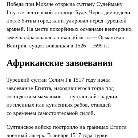
Победа при Мохаче открыла султану Сулейману
I путь к венгерской столице Буде. Через две недели
после битвы город капитулировал перед турецкой
армией. На месте покорённых османами венгерских
земель образовалась новая область — Османская
Венгрия, существовавшая в 1526—1699 гг.
Африканские завоевания
Турецкий султан Селим I в 1517 году начал
завоевание Египта, находившегося тогда под
господством мамлюков — султанской гвардии
из пленных или купленных рабов, ставшей
со временем самостоятельной силой.
Султанское войско построило на границах Египта
военный лагерь. В январе 1517 года турки