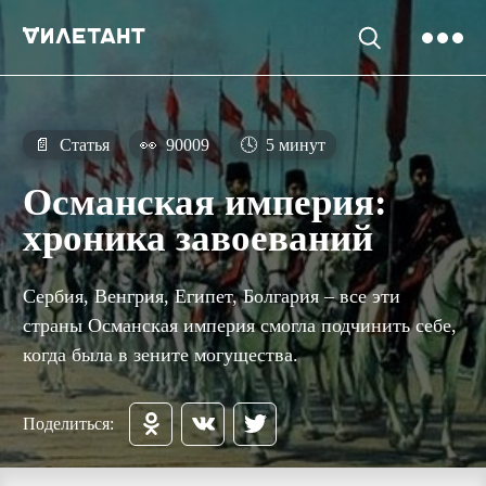
📄
Статья
👀
90009
🕓
5 минут
Османская империя:
хроника завоеваний
Сербия, Венгрия, Египет, Болгария – все эти
страны Османская империя смогла подчинить себе,
когда была в зените могущества.
Поделиться: