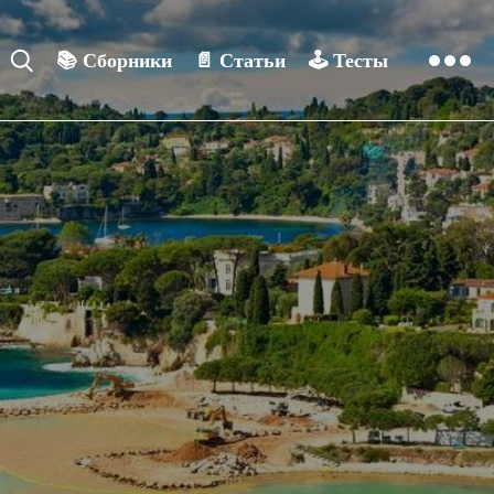
📚
Сборники
📄
Статьи
🕹️
Тесты