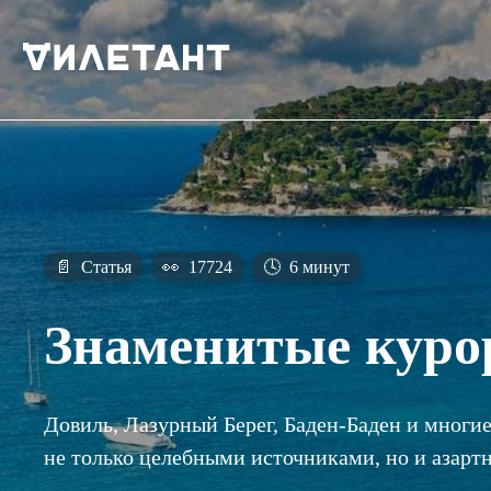
📄
Статья
👀
17724
🕓
6 минут
Знаменитые куро
Довиль, Лазурный Берег, Баден-Баден и многи
не только целебными источниками, но и азарт