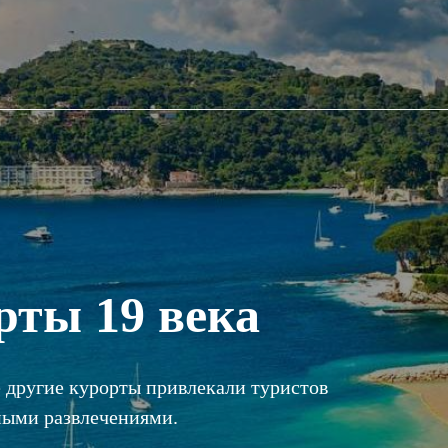
рты 19 века
е другие курорты привлекали туристов
ными развлечениями.