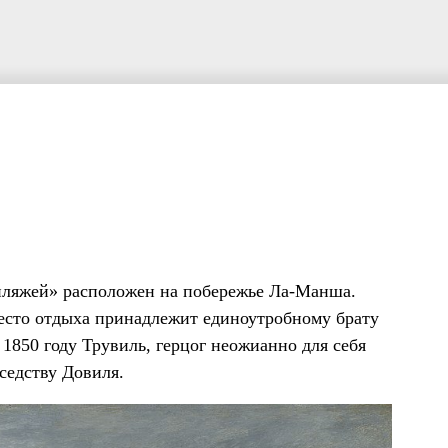
пляжей» расположен на побережье Ла-Манша.
место отдыха принадлежит единоутробному брату
1850 году Трувиль, герцог неожианно для себя
седству Довиля.