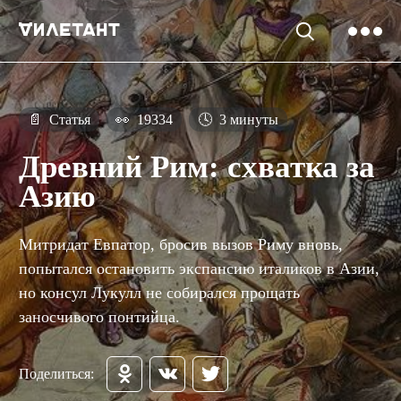
📄
Статья
👀
19334
🕓
3 минуты
Древний Рим: схватка за
Азию
Митридат Евпатор, бросив вызов Риму вновь,
попытался остановить экспансию италиков в Азии,
но консул Лукулл не собирался прощать
заносчивого понтийца.
Поделиться: