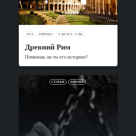
ЕГЭ
ЕВРОПА
V ДО Н.Э. -V ВВ.
Древний Рим
Помнишь ли ты его историю?
СТАТЬИ
ЕВРОПА