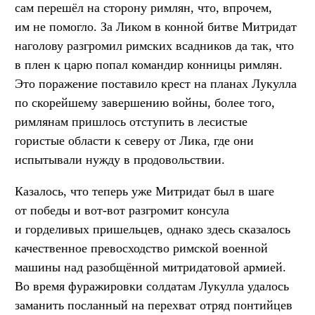
сам перешёл на сторону римлян, что, впрочем,
им не помогло. За Ликом в конной битве Митридат
наголову разгромил римских всадников да так, что
в плен к царю попал командир конницы римлян.
Это поражение поставило крест на планах Лукулла
по скорейшему завершению войны, более того,
римлянам пришлось отступить в лесистые
гористые области к северу от Лика, где они
испытывали нужду в продовольствии.
Казалось, что теперь уже Митридат был в шаге
от победы и вот-вот разгромит консула
и горделивых пришельцев, однако здесь сказалось
качественное превосходство римской военной
машины над разобщённой митридатовой армией.
Во время фуражировки солдатам Лукулла удалось
заманить посланный на перехват отряд понтийцев