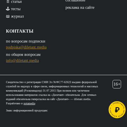
соглашение
📄 статьи
реклама на сайте
🕹️ тесты
📖 журнал
КОНТАКТЫ
по вопросам подписки
podpiska@diletant.media
по общим вопросам
info@diletant.media
Свидетельство о регистрации СМИ Эл №ФС77-62623 выдано федеральной
16+
службой по надзору в сфере связи, информационных технологий и массовых
коммуникаций (Роскомнадзор) 31.07.2015 При полном или частичном
использовании материалов ссылка на «Дилетант» обязательна. Для сетевых
изданий обязательна гиперссылка на сайт «Дилетант» — diletant.media.
Разработано в
notamedia
Знакс информационной продукции: