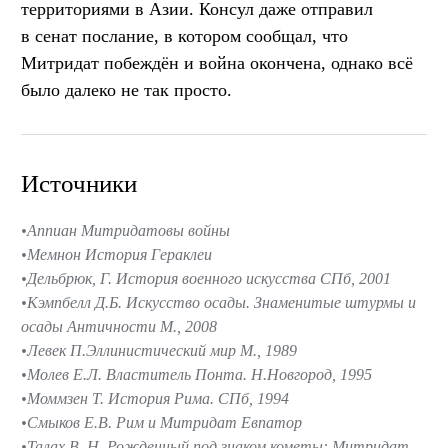
территориями в Азии. Консул даже отправил
в сенат послание, в котором сообщал, что
Митридат побеждён и война окончена, однако всё
было далеко не так просто.
Источники
Аппиан Митридатовы войны
Мемнон История Гераклеи
Дельбрюк, Г. История военного искусства СПб, 2001
Кэмпбелл Д.Б. Искусство осады. Знаменитые штурмы и
осады Античности М., 2008
Левек П.Эллинистический мир М., 1989
Молев Е.Л. Властитель Понта. Н.Новгород, 1995
Моммзен Т. История Рима. СПб, 1994
Смыков Е.В. Рим и Митридат Евпатор
Талах В. Н. Рожденный под знаком кометы: Митридат