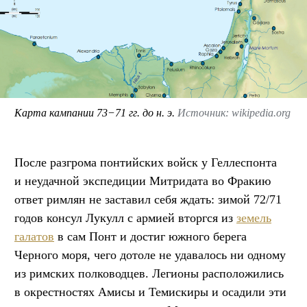
Карта кампании 73−71 гг. до н. э.
Источник: wikipedia.org
После разгрома понтийских войск у Геллеспонта
и неудачной экспедиции Митридата во Фракию
ответ римлян не заставил себя ждать: зимой 72/71
годов консул Лукулл с армией вторгся из
земель
галатов
в сам Понт и достиг южного берега
Черного моря, чего дотоле не удавалось ни одному
из римских полководцев. Легионы расположились
в окрестностях Амисы и Темискиры и осадили эти