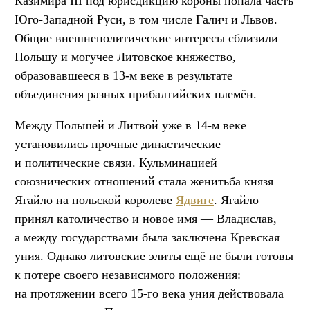
Казимира III под юрисдикцию короны попала часть
Юго-Западной Руси, в том числе Галич и Львов.
Общие внешнеполитические интересы сблизили
Польшу и могучее Литовское княжество,
образовавшееся в 13-м веке в результате
объединения разных прибалтийских племён.
Между Польшей и Литвой уже в 14-м веке
установились прочные династические
и политические связи. Кульминацией
союзнических отношений стала женитьба князя
Ягайло на польской королеве
Ядвиге
. Ягайло
принял католичество и новое имя — Владислав,
а между государствами была заключена Кревская
уния. Однако литовские элиты ещё не были готовы
к потере своего независимого положения:
на протяжении всего 15-го века уния действовала