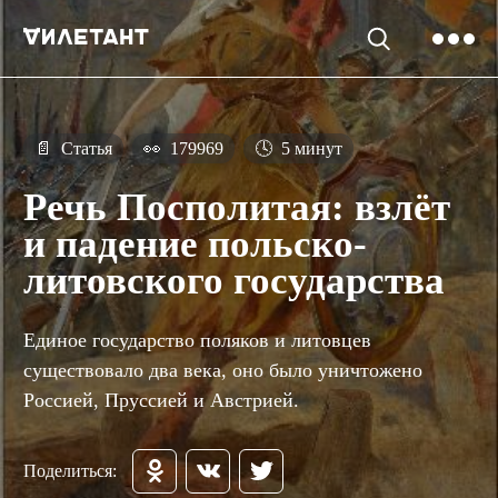
📄
Статья
👀
179969
🕓
5 минут
Речь Посполитая: взлёт
и падение польско-
литовского государства
Единое государство поляков и литовцев
существовало два века, оно было уничтожено
Россией, Пруссией и Австрией.
Поделиться: