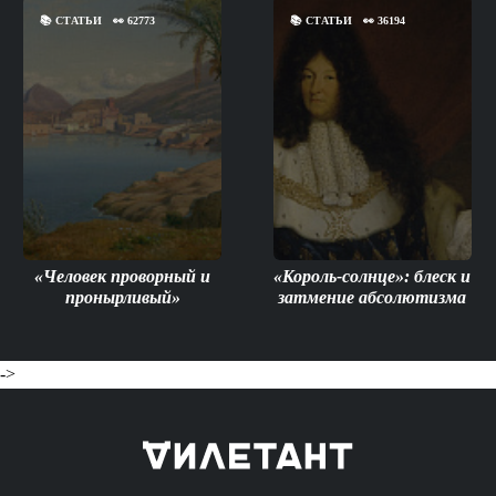
📚
СТАТЬИ
👀
62773
📚
СТАТЬИ
👀
36194
«Человек проворный и
«Король-солнце»: блеск и
пронырливый»
затмение абсолютизма
->