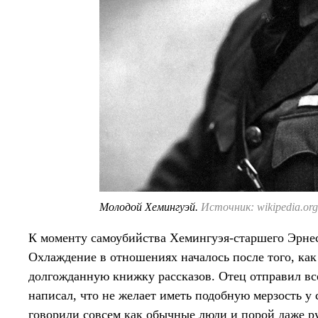
Молодой Хемингуэй.
Источник: wikipedia.org
К моменту самоубийства Хемингуэя-старшего Эрнес
Охлаждение в отношениях началось после того, ка
долгожданную книжку рассказов. Отец отправил все
написал, что не желает иметь подобную мерзость у с
говорили совсем как обычные люди и порой даже р