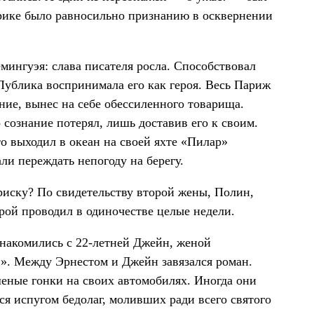
ерике было равносильно признанию в осквернении
мингуэя: слава писателя росла. Способствовал
 Публика воспринимала его как героя. Весь Париж
ие, вынес на себе обессиленного товарища.
о сознание потерял, лишь доставив его к своим.
то выходил в океан на своей яхте «Пилар»
и переждать непогоду на берегу.
риску? По свидетельству второй жены, Полин,
рой проводил в одиночестве целые недели.
ознакомились с 22-летней Джейн, женой
». Между Эрнестом и Джейн завязался роман.
шеные гонки на своих автомобилях. Иногда они
я испугом бедолаг, моливших ради всего святого