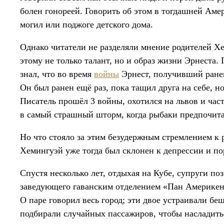
болен гонореей. Говорить об этом в тогдашней Ам
могил или поджоге детского дома.
Однако читатели не разделяли мнение родителей Хе
этому не только талант, но и образ жизни Эрнеста.
знал, что во время
войны
Эрнест, получивший ранен
Он был ранен ещё раз, пока тащил друга на себе, н
Писатель прошёл 3 войны, охотился на львов и час
в самый страшный шторм, когда рыбаки предпочитал
Но что стояло за этим безудержным стремлением к 
Хемингуэй уже тогда был склонен к депрессии и по
Спустя несколько лет, отдыхая на Кубе, супруги п
заведующего гаванским отделением «Пан Америкен
О паре говорил весь город; эти двое устраивали бе
подбирали случайных пассажиров, чтобы насладитьс