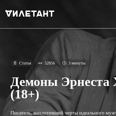
📄
Статья
👀
52856
🕓
3 минуты
Демоны Эрнеста 
(18+)
Писатель, воплотивший черты идеального муж