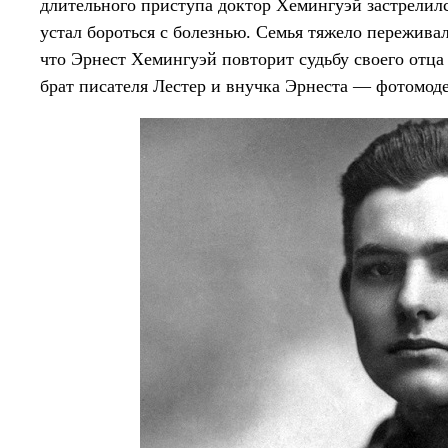
длительного приступа доктор Хемингуэй застрелил
устал бороться с болезнью. Семья тяжело переживал
что Эрнест Хемингуэй повторит судьбу своего отца
брат писателя Лестер и внучка Эрнеста — фотомод