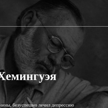
Хемингуэя
чины, безуспешно лечил депрессию