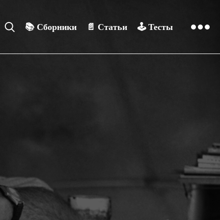
📚
Сборники
📄
Статьи
🕹️
Тесты