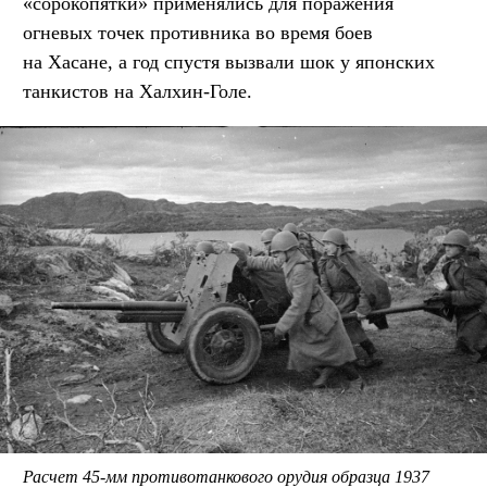
«сорокопятки» применялись для поражения
огневых точек противника во время боев
на Хасане, а год спустя вызвали шок у японских
танкистов на Халхин-Голе.
Расчет 45-мм противотанкового орудия образца 1937