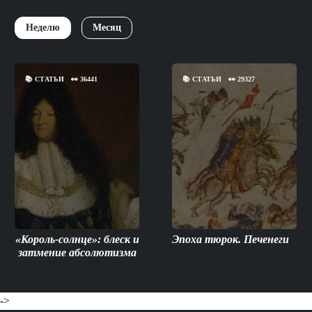
Неделю
Месяц
📚
СТАТЬИ
👀
36441
📚
СТАТЬИ
👀
29327
«Король-солнце»: блеск и
Эпоха тюрок. Печенеги
затмение абсолютизма
->