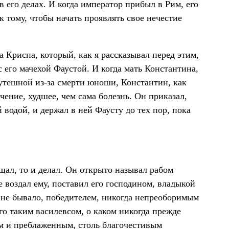
в его делах. И когда император прибыл в Рим, его
 тому, чтобы начать проявлять свое нечестие
 Криспа, который, как я рассказывал перед этим,
с его мачехой Фаустой. И когда мать Константина,
зутешной из-за смерти юноши, Константин, как
чение, худшее, чем сама болезнь. Он приказал,
водой, и держал в ней Фаусту до тех пор, пока
щал, то и делал. Он открыто называл рабом
е воздал ему, поставил его господином, владыкой
 не бывало, победителем, никогда непреоборимым
о таким василевсом, о каком никогда прежде
ым и преблаженным, столь благочестивым