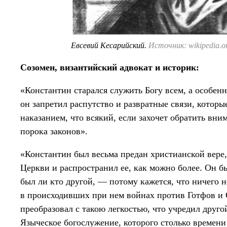
Евсевий Кесарийский.
Источник: wikipedia.o
Созомен, византийский адвокат и историк:
«Константин старался служить Богу всем, а особенн
он запретил распутство и развратные связи, котор
наказанием, что всякий, если захочет обратить вни
порока законов».
«Константин был весьма предан христианской вере,
Церкви и распространил ее, как можно более. Он бы
был ли кто другой, — потому кажется, что ничего н
в происходивших при нем войнах против Готфов и С
преобразовал с такою легкостью, что учредил друго
Языческое богослужение, которого столько времени