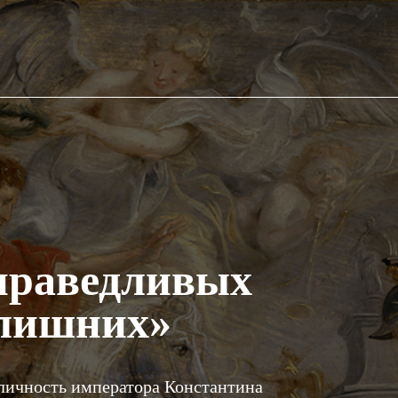
справедливых
 лишних»
личность императора Константина