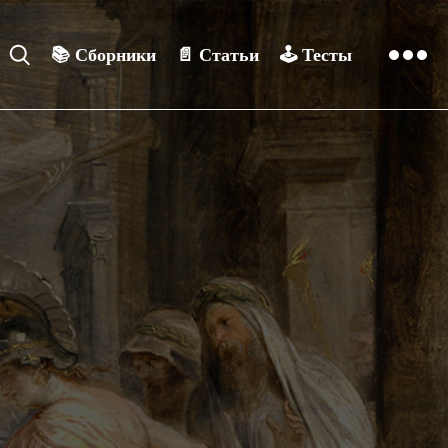
📚
Сборники
📄
Статьи
🕹️
Тесты