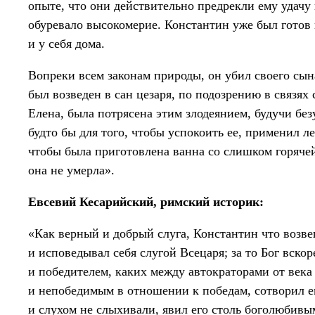
опыте, что они действительно предрекли ему удачу 
обуревало высокомерие. Константин уже был готов к
и у себя дома.
Вопреки всем законам природы, он убил своего сына
был возведен в сан цезаря, по подозрению в связях 
Елена, была потрясена этим злодеянием, будучи бе
будто бы для того, чтобы успокоить ее, применил ле
чтобы была приготовлена ванна со слишком горячей 
она не умерла».
Евсевий Кесарийский, римский историк:
«Как верный и добрый слуга, Константин что возве
и исповедывал себя слугой Всецаря; за то Бог вскор
и победителем, каких между автократорами от века
и непобедимым в отношении к победам, сотворил ег
и слухом не слыхивали, явил его столь боголюбив