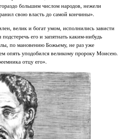
л гораздо большим числом народов, нежели
хранил свою власть до самой кончины».
илен, велик и богат умом, исполнились зависти
ы подстеречь его и запятнать каким-нибудь
лы, по мановению Божьему, не раз уже
 чем опять уподобился великому пророку Моисею.
реемника отцу его».