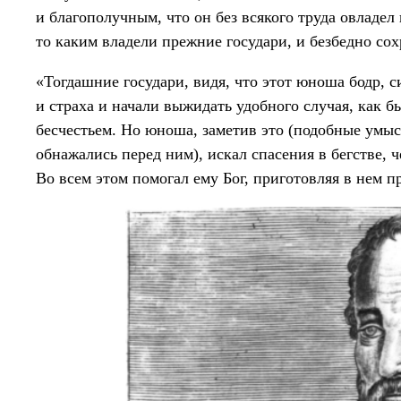
и благополучным, что он без всякого труда овладе
то каким владели прежние государи, и безбедно со
«Тогдашние государи, видя, что этот юноша бодр, с
и страха и начали выжидать удобного случая, как б
бесчестьем. Но юноша, заметив это (подобные умыс
обнажались перед ним), искал спасения в бегстве,
Во всем этом помогал ему Бог, приготовляя в нем п