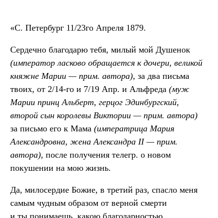
«С. Петербург 11/23го Апреля 1879.
Сердечно благодарю тебя, милый мой Душенок
(император ласково обращается к дочери, великой
княжне Марии — прим. автора)
, за два письма
твоих, от 2/14-го и 7/19 Апр. и Альфреда
(муж
Марии принц Альберт, герцог Эдинбургский,
второй сын королевы Виктории — прим. автора)
за письмо его к Мама
(императрица Мария
Александровна, жена Александра II — прим.
автора)
, после получения телегр. о новом
покушении на мою жизнь.
Да, милосердие Божие, в третий раз, спасло меня
самым чудным образом от верной смерти
и ты понимаешь, какою благодарностью