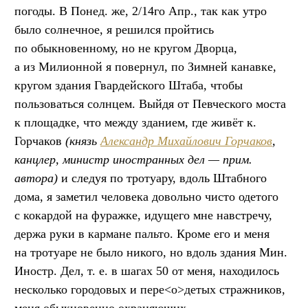
погоды. В Понед. же, 2/14го Апр., так как утро
было солнечное, я решился пройтись
по обыкновенному, но не кругом Дворца,
а из Милионной я повернул, по Зимней канавке,
кругом здания Гвардейского Штаба, чтобы
пользоваться солнцем. Выйдя от Певческого моста
к площадке, что между зданием, где живёт к.
Горчаков
(князь
Александр Михайлович Горчаков
,
канцлер, министр иностранных дел — прим.
автора)
и следуя по тротуару, вдоль Штабного
дома, я заметил человека довольно чисто одетого
с кокардой на фуражке, идущего мне навстречу,
держа руки в кармане пальто. Кроме его и меня
на тротуаре не было никого, но вдоль здания Мин.
Иностр. Дел,
т. е.
в шагах 50 от меня, находилось
несколько городовых и пере<о>детых стражников,
меня обыкновенно охраняющих.