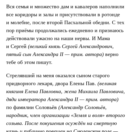
Вся семья и множество дам и кавалеров наполнили
все коридоры и залы и присутствовали в ротонде
и молебне, после второй Пасхальной обедни. С тех
пор приёмы продолжались ежедневно и признаюсь
действовали ужасно на наши нервы. И Мама
и Сергей
(великий князь Сергей Александрович,
пятый сын Александра II — прим. автора)
верно
тебе об этом пишут.
Стрелявший на меня оказался сыном старого
придворного лекаря, двора Елены Пав.
(великая
княгиня Елена Павловна, жена Михаила Павловича,
дяди императора Александра II — прим. автора)
по фамилии Соловьёв
(Александр Соловьёв,
народник, член организации «Земля и воля» второго
созыва. После покушения осуждён на смертную
казнь и публично повешен на Смоленском поле —