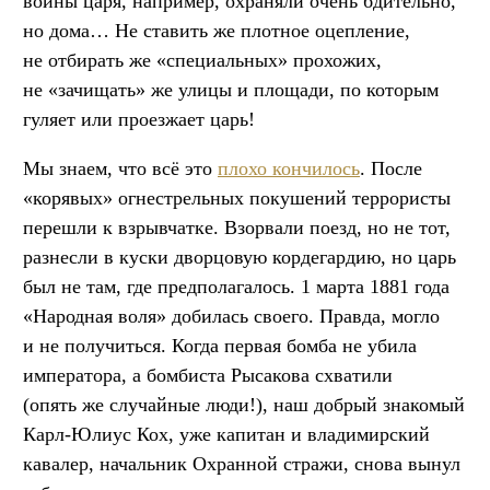
войны царя, например, охраняли очень бдительно,
но дома… Не ставить же плотное оцепление,
не отбирать же «специальных» прохожих,
не «зачищать» же улицы и площади, по которым
гуляет или проезжает царь!
Мы знаем, что всё это
плохо кончилось
. После
«корявых» огнестрельных покушений террористы
перешли к взрывчатке. Взорвали поезд, но не тот,
разнесли в куски дворцовую кордегардию, но царь
был не там, где предполагалось. 1 марта 1881 года
«Народная воля» добилась своего. Правда, могло
и не получиться. Когда первая бомба не убила
императора, а бомбиста Рысакова схватили
(опять же случайные люди!), наш добрый знакомый
Карл-Юлиус Кох, уже капитан и владимирский
кавалер, начальник Охранной стражи, снова вынул