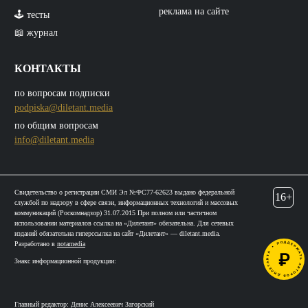
реклама на сайте
🕹️ тесты
📖 журнал
КОНТАКТЫ
по вопросам подписки
podpiska@diletant.media
по общим вопросам
info@diletant.media
Свидетельство о регистрации СМИ Эл №ФС77-62623 выдано федеральной
16+
службой по надзору в сфере связи, информационных технологий и массовых
коммуникаций (Роскомнадзор) 31.07.2015 При полном или частичном
использовании материалов ссылка на «Дилетант» обязательна. Для сетевых
изданий обязательна гиперссылка на сайт «Дилетант» — diletant.media.
Разработано в
notamedia
Знакс информационной продукции:
Главный редактор: Денис Алексеевич Загорский