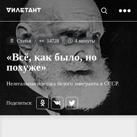
📄
Статья
👀
14728
🕓
4 минуты
«Всё, как было, но
похуже»
Нелегальная поездка белого эмигранта в СССР.
Поделиться: