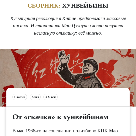
СБОРНИК:
ХУНВЕЙБИНЫ
Культурная революция в Китае предполагала массовые
чистки. И сторонники Мао Цзэдуна словно получили
негласную отмашку: всё можно.
Статьи
Азия
XX век
От «скачка» к хунвейбинам
В мае 1966-го на совещании политбюро КПК Мао