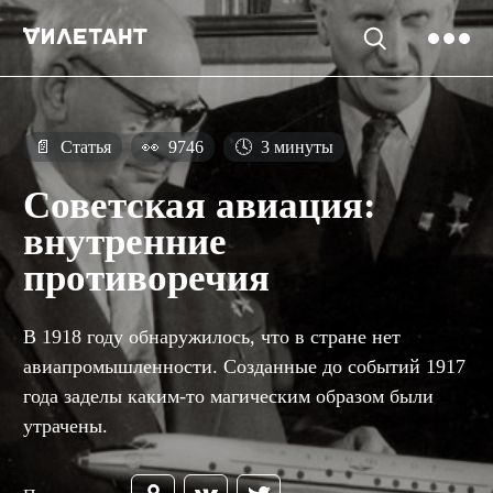
📄
Статья
👀
9746
🕓
3 минуты
Советская авиация:
внутренние
противоречия
В 1918 году обнаружилось, что в стране нет
авиапромышленности. Созданные до событий 1917
года заделы каким-то магическим образом были
утрачены.