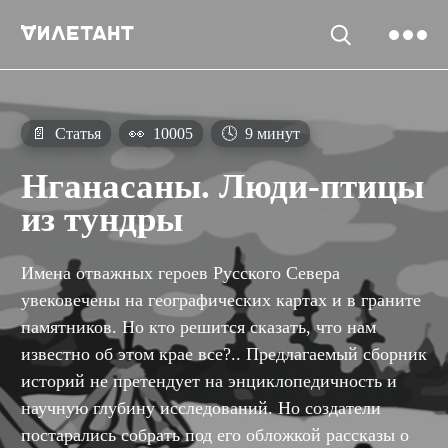
📄
Статья
👀
10005
🕓
9 минут
Нганасаны. Люди-птицы
из тундры
Имена отважных героев Русского Севера
увековечены на географических картах и в граните
памятников. Но кто решится сказать, что нам
известно об этом крае все?.. Предлагаемый сборник
историй не претендует на энциклопедичность и
научную глубину исследований. Но создатели
постарались собрать под его обложкой рассказы о