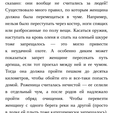
сказано: они вообще не считались за людей!
Существовало много правил, по которым женщина
должна была перемещаться в чуме. Например,
нельзя было переступать через костер, ноги спящих
или разбросанные по полу вещи. Касаться оружия,
наступать на кровь оленя и спать на оленьей шкуре
тоже запрещалось — это могло привести
к неудачной охоте. А особенно диким может
показаться запрет женщине пересекать путь
аргиша, если тот проехал между ней и ее чумом.
Тогда она должна пройти пешком до десятка
километров, чтобы обойти его и все-таки попасть
домой. Роженица считалась нечистой — ее селили
в отдельный чум, а после родов ей надлежало
пройти обряд очищения. Чтобы перевезти
женщину с одного берега реки на другой (просто
в лодке ей плыть тоже категорически запрещалось),