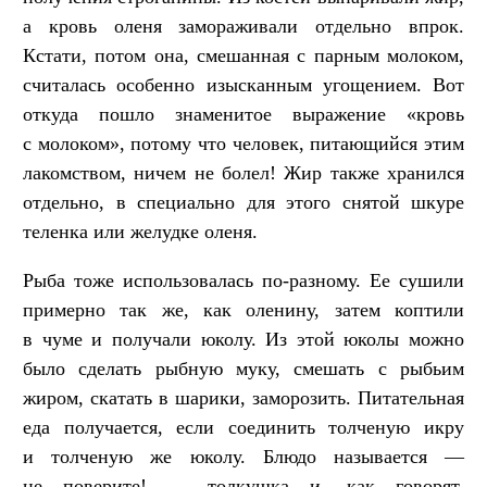
а кровь оленя замораживали отдельно впрок.
Кстати, потом она, смешанная с парным молоком,
считалась особенно изысканным угощением. Вот
откуда пошло знаменитое выражение «кровь
с молоком», потому что человек, питающийся этим
лакомством, ничем не болел! Жир также хранился
отдельно, в специально для этого снятой шкуре
теленка или желудке оленя.
Рыба тоже использовалась по-разному. Ее сушили
примерно так же, как оленину, затем коптили
в чуме и получали юколу. Из этой юколы можно
было сделать рыбную муку, смешать с рыбьим
жиром, скатать в шарики, заморозить. Питательная
еда получается, если соединить толченую икру
и толченую же юколу. Блюдо называется —
не поверите! — толкушка и, как говорят,