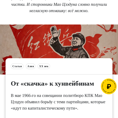
чистки. И сторонники Мао Цзэдуна словно получили
негласную отмашку: всё можно.
Статьи
Азия
XX век
От «скачка» к хунвейбинам
В мае 1966-го на совещании политбюро КПК Мао
Цзэдун объявил борьбу с теми партийцами, которые
«идут по капиталистическому пути».