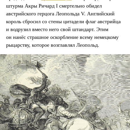
штурма Акры Ричард I смертельно обидел
австрийского герцога Леопольда V. Английский
король сбросил со стены цитадели флаг австрийца
и водрузил вместо него свой штандарт. Этим
он нанёс страшное оскорбление всему немецкому
рыцарству, которое возглавлял Леопольд.