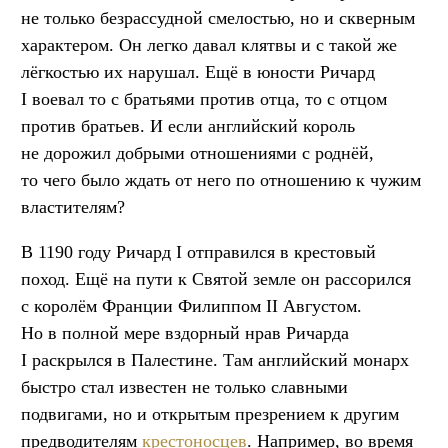
не только безрассудной смелостью, но и скверным
характером. Он легко давал клятвы и с такой же
лёгкостью их нарушал. Ещё в юности Ричард
I воевал то с братьями против отца, то с отцом
против братьев. И если английский король
не дорожил добрыми отношениями с роднёй,
то чего было ждать от него по отношению к чужим
властителям?
В 1190 году Ричард I отправился в крестовый
поход. Ещё на пути к Святой земле он рассорился
с королём Франции Филиппом II Августом.
Но в полной мере вздорный нрав Ричарда
I раскрылся в Палестине. Там английский монарх
быстро стал известен не только славными
подвигами, но и открытым презрением к другим
предводителям
крестоносцев
. Например, во время