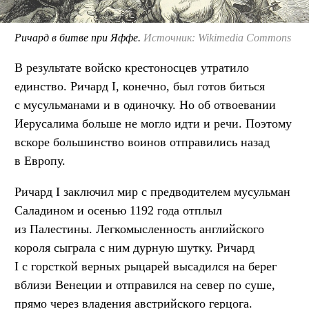
Ричард в битве при Яффе.
Источник: Wikimedia Commons
В результате войско крестоносцев утратило
единство. Ричард I, конечно, был готов биться
с мусульманами и в одиночку. Но об отвоевании
Иерусалима больше не могло идти и речи. Поэтому
вскоре большинство воинов отправились назад
в Европу.
Ричард I заключил мир с предводителем мусульман
Саладином и осенью 1192 года отплыл
из Палестины. Легкомысленность английского
короля сыграла с ним дурную шутку. Ричард
I с горсткой верных рыцарей высадился на берег
вблизи Венеции и отправился на север по суше,
прямо через владения австрийского герцога.