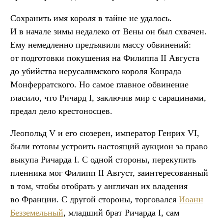
Сохранить имя короля в тайне не удалось.
И в начале зимы недалеко от Вены он был схвачен.
Ему немедленно предъявили массу обвинений:
от подготовки покушения на Филиппа II Августа
до убийства иерусалимского короля Конрада
Монферратского. Но самое главное обвинение
гласило, что Ричард I, заключив мир с сарацинами,
предал дело крестоносцев.
Леопольд V и его сюзерен, император Генрих VI,
были готовы устроить настоящий аукцион за право
выкупа Ричарда I. С одной стороны, перекупить
пленника мог Филипп II Август, заинтересованный
в том, чтобы отобрать у англичан их владения
во Франции. С другой стороны, торговался
Иоанн
Безземельный
, младший брат Ричарда I, сам