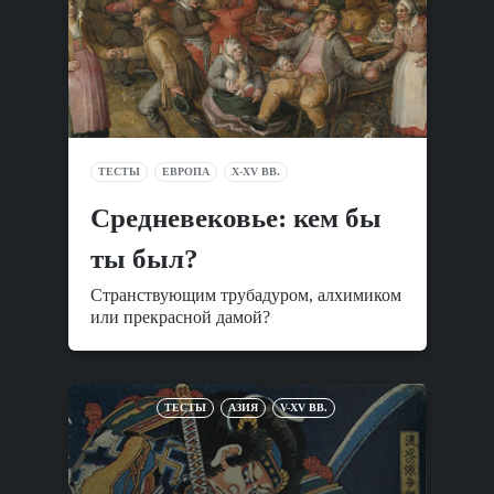
ТЕСТЫ
ЕВРОПА
X-XV ВВ.
Средневековье: кем бы
ты был?
Странствующим трубадуром, алхимиком
или прекрасной дамой?
ТЕСТЫ
АЗИЯ
V-XV ВВ.