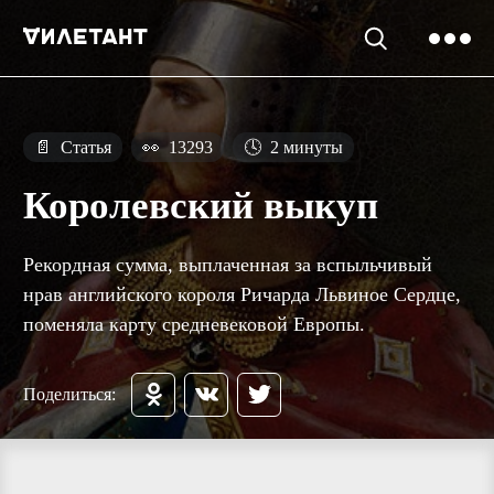
📄
Статья
👀
13293
🕓
2 минуты
Королевский выкуп
Рекордная сумма, выплаченная за вспыльчивый
нрав английского короля Ричарда Львиное Сердце,
поменяла карту средневековой Европы.
Поделиться: