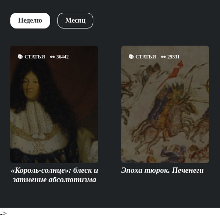
Неделю
Месяц
📚
СТАТЬИ
👀
36442
📚
СТАТЬИ
👀
29331
«Король-солнце»: блеск и
Эпоха тюрок. Печенеги
затмение абсолютизма
->