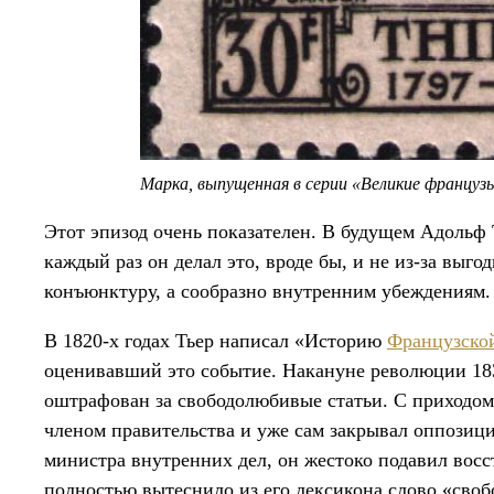
Марка, выпущенная в серии «Великие француз
Этот эпизод очень показателен. В будущем Адольф 
каждый раз он делал это, вроде бы, и не из-за выг
конъюнктуру, а сообразно внутренним убеждениям. 
В 1820-х годах Тьер написал «Историю
Французско
оценивавший это событие. Накануне революции 183
оштрафован за свободолюбивые статьи. С приходом
членом правительства и уже сам закрывал оппозици
министра внутренних дел, он жестоко подавил восс
полностью вытеснило из его лексикона слово «свобо