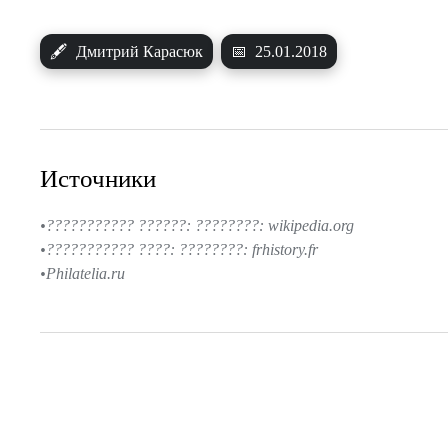
🖋
Дмитрий Карасюк
📅
25.01.2018
Источники
??????????? ??????: ????????: wikipedia.org
??????????? ????: ????????: frhistory.fr
Philatelia.ru