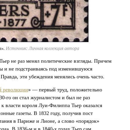
ы».
Источник: Личная коллекция автора
Тьер не раз менял политические взгляды. Причем
оды и не подстраиваясь под изменившуюся
Правда, эти убеждения менялись очень часто.
й революции
» — первый труд, положительно
0-го он стал журналистом и был не раз
 к власти короля Луи-Филиппа Тьер оказался
онные газеты. В 1832 году, получив пост
тания в Париже и Лионе, а слово «порядок»
да». В 1836-м и в 1840-х годах Тьер сам