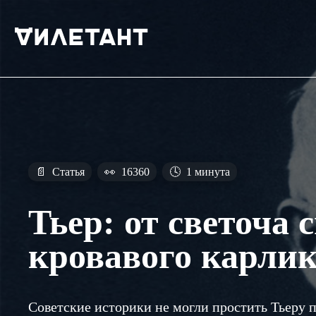
📄
Статья
👀
16360
🕓
1 минута
Тьер: от светоча 
кровавого карли
Советские историки не могли простить Тьеру 