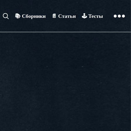
📚
Сборники
📄
Статьи
🕹️
Тесты