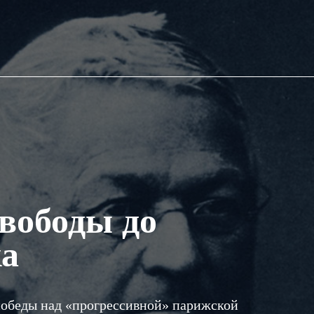
свободы до
ка
победы над «прогрессивной» парижской