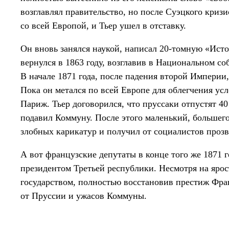
возглавлял правительство, но после Суэцкого криз
со всей Европой, и Тьер ушел в отставку.
Он вновь занялся наукой, написал 20-томную «Ист
вернулся в 1863 году, возглавив в Национальном с
В начале 1871 года, после падения второй Империи
Пока он метался по всей Европе для облегчения ус
Париж. Тьер договорился, что пруссаки отпустят 4
подавил Коммуну. После этого маленький, больше
злобных карикатур и получил от социалистов проз
А вот французские депутаты в конце того же 1871 
президентом Третьей республики. Несмотря на ярос
государством, полностью восстановив престиж Фр
от Пруссии и ужасов Коммуны.