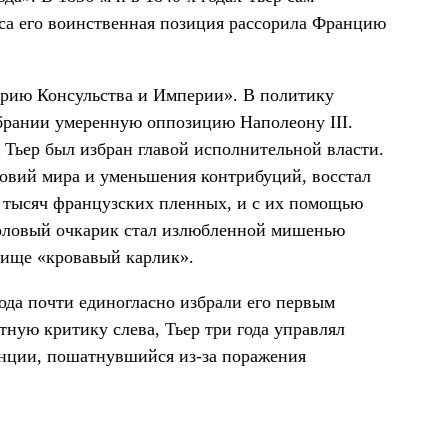
иса его воинственная позиция рассорила Францию
орию Консульства и Империи». В политику
обрании умеренную оппозицию Наполеону III.
, Тьер был избран главой исполнительной власти.
ловий мира и уменьшения контрибуций, восстал
0 тысяч французских пленных, и с их помощью
головый очкарик стал излюбленной мишенью
вище «кровавый карлик».
года почти единогласно избрали его первым
тную критику слева, Тьер три года управлял
анции, пошатнувшийся из-за поражения