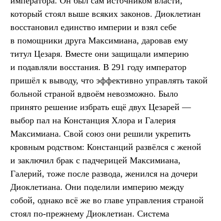
императора. Он был сам источником власти,
который стоял выше всяких законов. Диоклетиан
восстановил единство империи и взял себе
в помощники друга Максимиана, даровав ему
титул Цезаря. Вместе они защищали империю
и подавляли восстания. В 291 году император
пришёл к выводу, что эффективно управлять такой
больной страной вдвоём невозможно. Было
принято решение избрать ещё двух Цезарей —
выбор пал на Констанция Хлора и Галерия
Максимиана. Свой союз они решили укрепить
кровным родством: Констанций развёлся с женой
и заключил брак с падчерицей Максимиана,
Галерий, тоже после развода, женился на дочери
Диоклетиана. Они поделили империю между
собой, однако всё же во главе управления страной
стоял по-прежнему Диоклетиан. Система