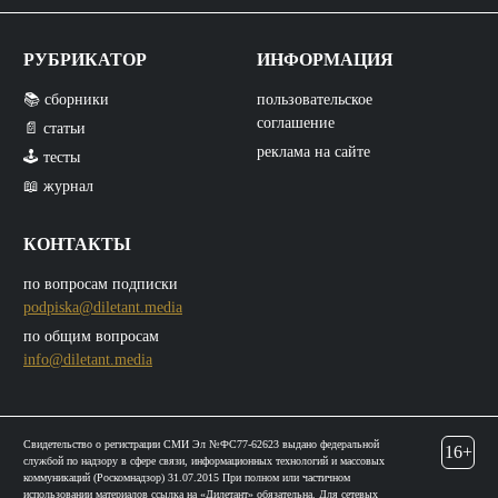
РУБРИКАТОР
ИНФОРМАЦИЯ
📚 сборники
пользовательское
соглашение
📄 статьи
реклама на сайте
🕹️ тесты
📖 журнал
КОНТАКТЫ
по вопросам подписки
podpiska@diletant.media
по общим вопросам
info@diletant.media
Свидетельство о регистрации СМИ Эл №ФС77-62623 выдано федеральной
16+
службой по надзору в сфере связи, информационных технологий и массовых
коммуникаций (Роскомнадзор) 31.07.2015 При полном или частичном
использовании материалов ссылка на «Дилетант» обязательна. Для сетевых