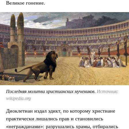
Великое гонение.
Последняя молитва христианских мучеников.
Источник:
wikipedia.org
Диоклетиан издал эдикт, по которому христиане
практически лишались прав и становились
«негражданами»: разрушались храмы, отбирались