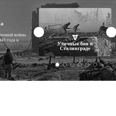
К
СТАТЬИ
ЕВРОПА
XX ВЕК
ва
венной войны
ая битва –
943 года и
Великой
Уличные бои в
ой войне
Сталинграде