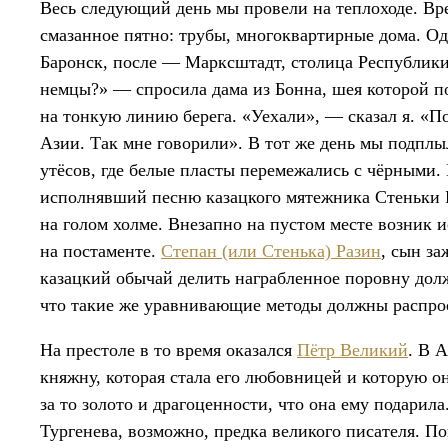
Весь следующий день мы провели на теплоходе. Вр
смазанное пятно: трубы, многоквартирные дома. О
Баронск, после — Марксштадт, столица Республики
немцы?» — спросила дама из Бонна, шея которой по
на тонкую линию берега. «Уехали», — сказал я. «
Азии. Так мне говорили». В тот же день мы подплы
утёсов, где белые пласты перемежались с чёрными. 
исполнявший песню казацкого мятежника Стеньки 
на голом холме. Внезапно на пустом месте возник
на постаменте.
Степан (или Стенька) Разин
, сын за
казацкий обычай делить награбленное поровну дол
что такие же уравнивающие методы должны распрост
На престоле в то время оказался
Пётр Великий
. В 
княжну, которая стала его любовницей и которую о
за то золото и драгоценности, что она ему подарил
Тургенева, возможно, предка великого писателя.