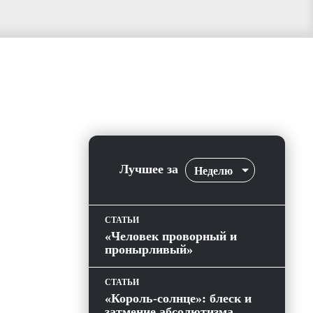
Лучшее за
Неделю
СТАТЬИ
«Человек проворный и
пронырливый»
СТАТЬИ
«Король-солнце»: блеск и
затмение абсолютизма