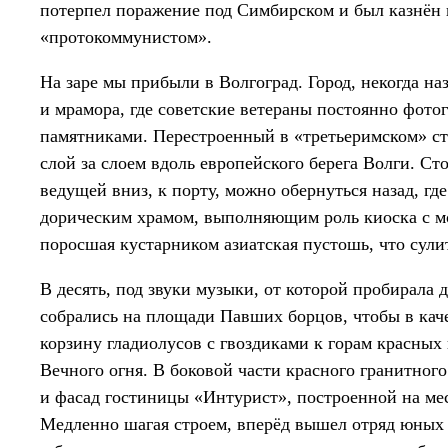
потерпел поражение под Симбирском и был казнён в
«протокоммунистом».
На заре мы прибыли в Волгоград. Город, некогда 
и мрамора, где советские ветераны постоянно фот
памятниками. Перестроенный в «третьеримском» ст
слой за слоем вдоль европейского берега Волги. С
ведущей вниз, к порту, можно обернуться назад, гд
дорическим храмом, выполняющим роль киоска с м
поросшая кустарником азиатская пустошь, что сули
В десять, под звуки музыки, от которой пробирала
собрались на площади Павших борцов, чтобы в кач
корзину гладиолусов с гвоздиками к горам красных
Вечного огня. В боковой части красного гранитного
и фасад гостиницы «Интурист», построенной на ме
Медленно шагая строем, вперёд вышел отряд юных 