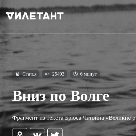
📄
Статья
👀
25403
🕓
6 минут
Вниз по Волге
Фрагмент из текста Брюса Чатвина «Великие р