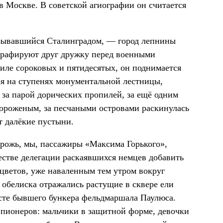
 Москве. В советской агиографии он считается
называвшийся Сталинградом, — город лепнины
ографируют друг дружку перед военными
иле сороковых и пятидесятых, он поднимается
тоя на ступенях монументальной лестницы,
е за парой дорических пропилей, за ещё одним
ороженым, за песчаными островами раскинулась
т далёкие пустыни.
 дрожь, мы, пассажиры «Максима Горького»,
естве делегации раскаявшихся немцев добавить
 цветов, уже наваленным тем утром вокруг
 обелиска отражались растущие в сквере ели
сте бывшего бункера фельдмаршала Паулюса.
пионеров: мальчики в защитной форме, девочки