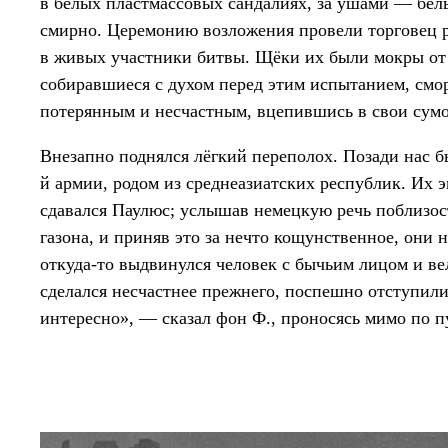
в белых пластмассовых сандалиях, за ушами — бел
смирно. Церемонию возложения провели торговец 
в живых участники битвы. Щёки их были мокры от 
собиравшиеся с духом перед этим испытанием, смор
потерянным и несчастным, вцепившись в свои сум
Внезапно поднялся лёгкий переполох. Позади нас б
й армии, родом из среднеазиатских республик. Их 
сдавался Паулюс; услышав немецкую речь поблизос
газона, и приняв это за нечто кощунственное, они
откуда-то выдвинулся человек с бычьим лицом и ве
сделался несчастнее прежнего, поспешно отступил
интересно», — сказал фон Ф., проносясь мимо по пу