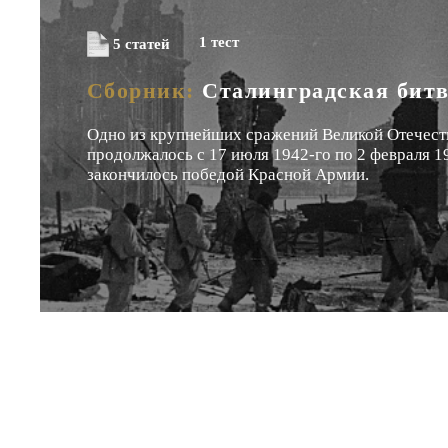
1 тест
5 статей
СТАТЬИ
ЕВРОПА
XX ВЕ
Сборник:
Сталинградская бит
Одно из крупнейших сражений Великой Отечест
Сталинградск
продолжалось с 17 июля 1942-го по 2 февраля 1
перелом в 
закончилось победой Красной Армии.
Отечественн