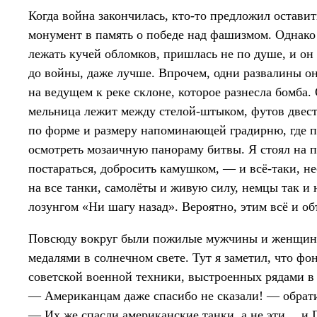
Когда война закончилась, кто-то предложил остави
монумент в память о победе над фашизмом. Однак
лежать кучей обломков, пришлась не по душе, и он 
до войны, даже лучше. Впрочем, одни развалины 
на ведущем к реке склоне, которое разнесла бомба
мельница лежит между стелой-штыком, футов двести
по форме и размеру напоминающей градирню, где п
осмотреть мозаичную панораму битвы. Я стоял на п
постараться, добросить камушком, — и всё-таки, н
на все танки, самолёты и живую силу, немцы так и 
лозунгом «Ни шагу назад». Вероятно, этим всё и об
Повсюду вокруг были пожилые мужчины и женщины, 
медалями в солнечном свете. Тут я заметил, что фо
советской военной техники, выстроенных рядами в 
— Американцам даже спасибо не сказали! — обратил
— Их же спасли американские танки, а не эти… и 