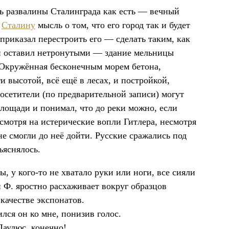
ть развалины Сталинграда как есть — вечный
о
Сталину
мысль о том, что его город так и будет
приказал перестроить его — сделать таким, как
он оставил нетронутыми — здание мельницы
. Окружённая бесконечным морем бетона,
 высотой, всё ещё в лесах, и постройкой,
осетители (по предварительной записи) могут
лощади и понимал, что до реки можно, если
есмотря на истерические вопли Гитлера, несмотря
не смогли до неё дойти. Русские сражались под
ъяснялось.
у кого-то не хватало руки или ноги, все сияли
н Ф. яростно расхаживает вокруг образцов
качестве экспонатов.
ся он ко мне, понизив голос.
Паулюс, конечно!