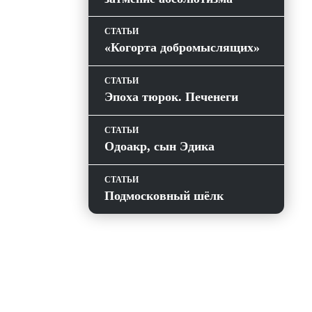
СТАТЬИ
«Когорта добромыслящих»
СТАТЬИ
Эпоха тюрок. Печенеги
СТАТЬИ
Одоакр, сын Эдика
СТАТЬИ
Подмосковный шёлк