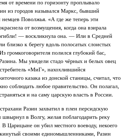
емя от времени по горизонту проплывало
дин из городов назывался Маркс, бывший
 немцев Поволжья. «А где же теперь эти
краснела от возмущения, когда она взирала
Погибли! — воскликнула она. — Или в Средней
ли близко к берегу вдоль полосатых слоистых
Из громкоговорителя полился глубокий бас,
Разина. Мы увидели стадо чёрных и белых овец
 истребитель «МиГ», нахохлившийся
житочного казака из донской станицы, считал, что
жно соблюдать любое правительство. Он полагал,
раняться и на саму царскую власть в России.
Астрахани Разин захватил в плен персидскую
н швырнул в Волгу, желая поблагодарить реку
а. В Царицыне он убил местного воеводу, некоего
 Покинутый своими единомышленниками, Разин