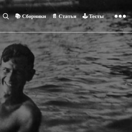
📚
Сборники
📄
Статьи
🕹️
Тесты