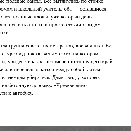
ые тюлевые банты. Все вытянулись по стойке
ромом и школьный учитель, оба — оставшиеся
слёз; военные вдовы, уже который день
кались в платки или просто стояли с видом
очки.
ыла группа советских ветеранов, воевавших в 62-
экскурсовод показывал им фото, на котором
ти, увидев «врага», ненамеренно топчущего край
 начали перешёптываться между собой. Затем
лел немцам убираться. Дамы, вид у которых
и на бетонную дорожку. «Чрезвычайно
ти к автобусу.