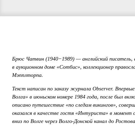
Брюс Чатвин (1940−1989) — английский писатель, 
в аукционном доме «Сотбис», коллекционер правос
Мэпплторпа.
Текст написан по заказу журнала Observer. Впервые
Волга» в июньском номере 1984 года, после был вклю
описано путешествие «по следам викингов», совер
оказался в качестве гостя «Интуриста» в момент с
вниз по Волге через Волго-Донской канал до Ростова