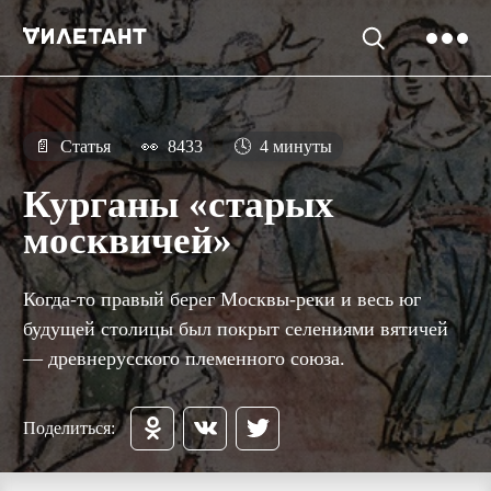
📄
Статья
👀
8433
🕓
4 минуты
Курганы «старых
москвичей»
Когда-то правый берег Москвы-реки и весь юг
будущей столицы был покрыт селениями вятичей
— древнерусского племенного союза.
Поделиться: