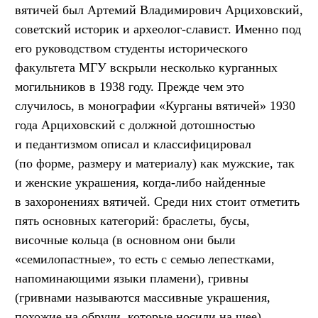
вятичей был Артемий Владимирович Арциховский,
советский историк и археолог-славист. Именно под
его руководством студенты исторического
факультета МГУ вскрыли несколько курганных
могильников в 1938 году. Прежде чем это
случилось, в монографии «Курганы вятичей» 1930
года Арциховский с должной дотошностью
и педантизмом описал и классифицировал
(по форме, размеру и материалу) как мужские, так
и женские украшения, когда-либо найденные
в захоронениях вятичей. Среди них стоит отметить
пять основных категорий: браслеты, бусы,
височные кольца (в основном они были
«семилопастные», то есть с семью лепестками,
напоминающими языки пламени), гривны
(гривнами называются массивные украшения,
похожие на обручи, которые носили на шее)