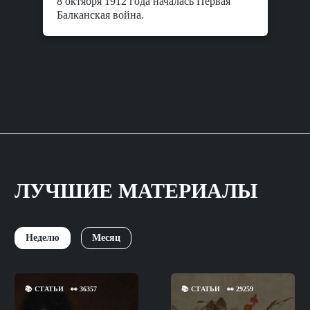
8 октября 1912 года началась Первая
Балканская война.
ЛУЧШИЕ МАТЕРИАЛЫ
Неделю
Месяц
📚
СТАТЬИ
👀
36357
📚
СТАТЬИ
👀
29259