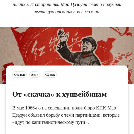
чистки. И сторонники Мао Цзэдуна словно получили
негласную отмашку: всё можно.
Статьи
Азия
XX век
От «скачка» к хунвейбинам
В мае 1966-го на совещании политбюро КПК Мао
Цзэдун объявил борьбу с теми партийцами, которые
«идут по капиталистическому пути».