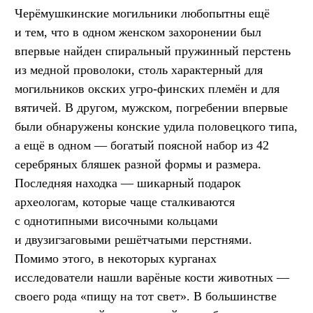
Черёмушкинские могильники любопытны ещё
и тем, что в одном женском захоронении был
впервые найден спиральный пружинный перстень
из медной проволоки, столь характерный для
могильников окских угро-финских племён и для
вятичей. В другом, мужском, погребении впервые
были обнаружены конские удила половецкого типа,
а ещё в одном — богатый поясной набор из 42
серебряных бляшек разной формы и размера.
Последняя находка — шикарный подарок
археологам, которые чаще сталкиваются
с однотипными височными кольцами
и двузигзаговыми решётчатыми перстнями.
Помимо этого, в некоторых курганах
исследователи нашли варёные кости животных —
своего рода «пищу на тот свет». В большинстве