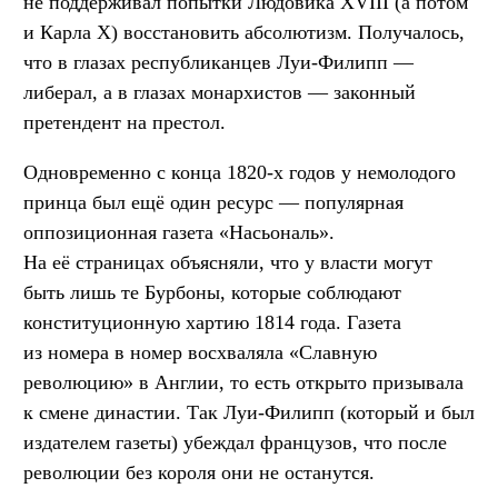
не поддерживал попытки Людовика XVIII (а потом
и Карла X) восстановить абсолютизм. Получалось,
что в глазах республиканцев Луи-Филипп —
либерал, а в глазах монархистов — законный
претендент на престол.
Одновременно с конца 1820-х годов у немолодого
принца был ещё один ресурс — популярная
оппозиционная газета «Насьональ».
На её страницах объясняли, что у власти могут
быть лишь те Бурбоны, которые соблюдают
конституционную хартию 1814 года. Газета
из номера в номер восхваляла «Славную
революцию» в Англии, то есть открыто призывала
к смене династии. Так Луи-Филипп (который и был
издателем газеты) убеждал французов, что после
революции без короля они не останутся.