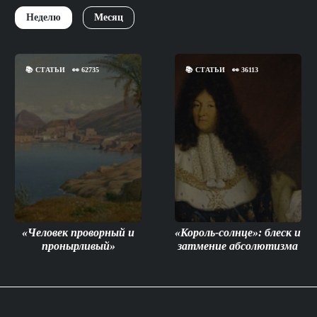
Неделю
Месяц
📚
СТАТЬИ
👀
62735
📚
СТАТЬИ
👀
36113
«Человек проворный и
«Король-солнце»: блеск и
пронырливый»
затмение абсолютизма