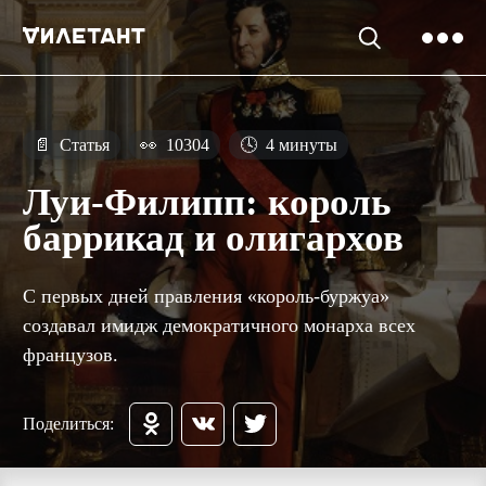
📄
Статья
👀
10304
🕓
4 минуты
Луи-Филипп: король
баррикад и олигархов
С первых дней правления «король-буржуа»
создавал имидж демократичного монарха всех
французов.
Поделиться: