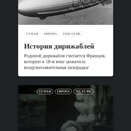
СТАТЬИ
ЕВРОПА
XVIII-XX ВВ.
История дирижаблей
Родиной дирижабля считается Франция,
которую в 18-м веке захватила
воздухоплавательная лихорадка/
СТАТЬИ
ЕВРОПА
XIX-XX ВВ.