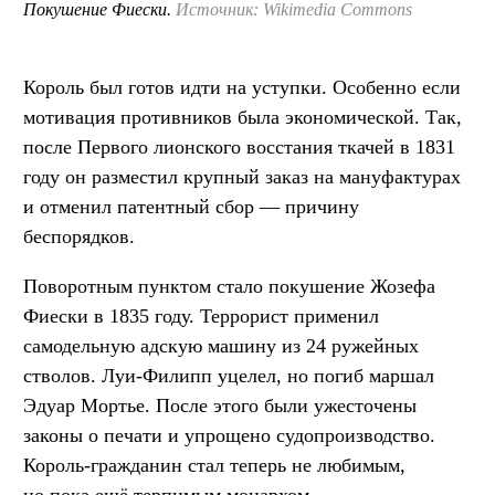
Покушение Фиески.
Источник: Wikimedia Commons
Король был готов идти на уступки. Особенно если
мотивация противников была экономической. Так,
после Первого лионского восстания ткачей в 1831
году он разместил крупный заказ на мануфактурах
и отменил патентный сбор — причину
беспорядков.
Поворотным пунктом стало покушение Жозефа
Фиески в 1835 году. Террорист применил
самодельную адскую машину из 24 ружейных
стволов. Луи-Филипп уцелел, но погиб маршал
Эдуар Мортье. После этого были ужесточены
законы о печати и упрощено судопроизводство.
Король-гражданин стал теперь не любимым,
но пока ещё терпимым монархом.