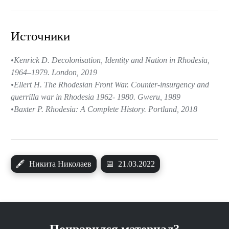
Источники
Kenrick D. Decolonisation, Identity and Nation in Rhodesia,
1964–1979. London, 2019
Ellert H. The Rhodesian Front War. Counter-insurgency and
guerrilla war in Rhodesia 1962- 1980. Gweru, 1989
Baxter P. Rhodesia: A Complete History. Portland, 2018
🖋
Никита Николаев
📅
21.03.2022
Понравился материал?