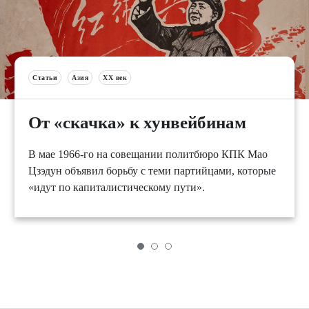
Статьи
Азия
XX век
От «скачка» к хунвейбинам
В мае 1966-го на совещании политбюро КПК Мао
Цзэдун объявил борьбу с теми партийцами, которые
«идут по капиталистическому пути».