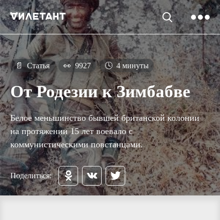
📄
Статья
👀
9927
🕓
4 минуты
От Родезии к Зимбабве
Белое меньшинство бывшей британской колонии
на протяжении 15 лет воевало с
коммунистическими повстанцами.
Поделиться: