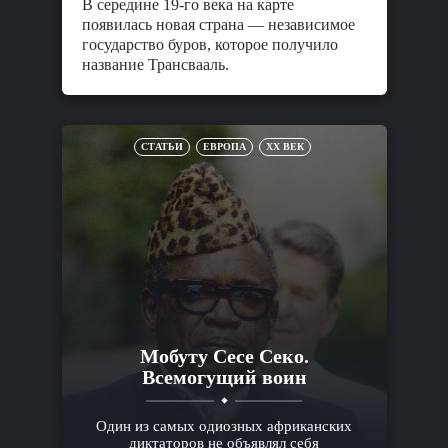
В середине 19-го века на карте
появилась новая страна — независимое
государство буров, которое получило
название Трансвааль.
СТАТЬИ
ЕВРОПА
XX ВЕК
Мобуту Сесе Секо.
Всемогущий воин
Один из самых одиозных африканских
диктаторов не объявлял себя