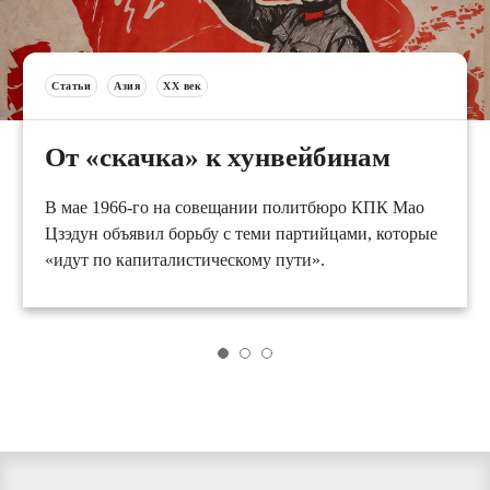
Статьи
Азия
XX век
От «скачка» к хунвейбинам
В мае 1966-го на совещании политбюро КПК Мао
Цзэдун объявил борьбу с теми партийцами, которые
«идут по капиталистическому пути».