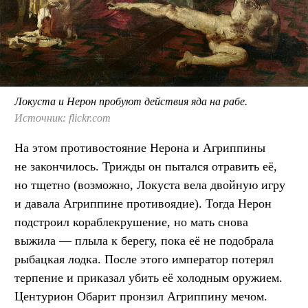
Локуста и Нерон пробуют действия яда на рабе.
Источник: flickr.com
На этом противостояние Нерона и Агриппины
не закончилось. Трижды он пытался отравить её,
но тщетно (возможно, Локуста вела двойную игру
и давала Агриппине противоядие). Тогда Нерон
подстроил кораблекрушение, но мать снова
выжила — плыла к берегу, пока её не подобрала
рыбацкая лодка. После этого император потерял
терпение и приказал убить её холодным оружием.
Центурион Обарит пронзил Агриппину мечом.