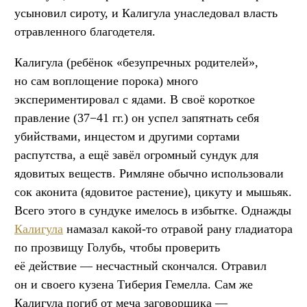
усыновил сироту, и Калигула унаследовал власть
отравленного благодетеля.
Калигула (ребёнок «безупречных родителей»,
но сам воплощение порока) много
экспериментировал с ядами. В своё короткое
правление (37−41 гг.) он успел запятнать себя
убийствами, инцестом и другими сортами
распутства, а ещё завёл огромный сундук для
ядовитых веществ. Римляне обычно использовали
сок аконита (ядовитое растение), цикуту и мышьяк.
Всего этого в сундуке имелось в избытке. Однажды
Калигула
намазал какой-то отравой рану гладиатора
по прозвищу Голубь, чтобы проверить
её действие — несчастный скончался. Отравил
он и своего кузена Тиберия Гемелла. Сам же
Калигула погиб от меча заговорщика —