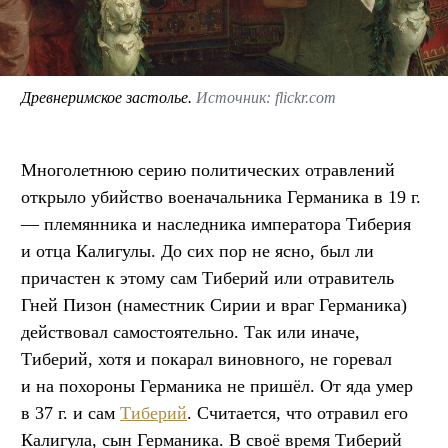
Древнеримское застолье.
Источник: flickr.com
Многолетнюю серию политических отравлений
открыло убийство военачальника Германика в 19 г.
— племянника и наследника императора Тиберия
и отца Калигулы. До сих пор не ясно, был ли
причастен к этому сам Тиберий или отравитель
Гней Пизон (наместник Сирии и враг Германика)
действовал самостоятельно. Так или иначе,
Тиберий, хотя и покарал виновного, не горевал
и на похороны Германика не пришёл. От яда умер
в 37 г. и сам
Тиберий
. Считается, что отравил его
Калигула, сын Германика. В своё время Тиберий