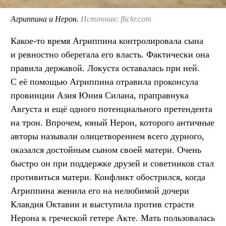
Агриппина и Нерон.
Источник: flickr.com
Какое-то время Агриппина контролировала сына
и ревностно оберегала его власть. Фактически она
правила державой. Локуста оставалась при ней.
С её помощью Агриппина отравила проконсула
провинции Азия Юния Силана, праправнука
Августа и ещё одного потенциального претендента
на трон. Впрочем, юный Нерон, которого античные
авторы называли олицетворением всего дурного,
оказался достойным сыном своей матери. Очень
быстро он при поддержке друзей и советников стал
противиться матери. Конфликт обострился, когда
Агриппина женила его на нелюбимой дочери
Клавдия Октавии и выступила против страсти
Нерона к греческой гетере Акте. Мать пользовалась