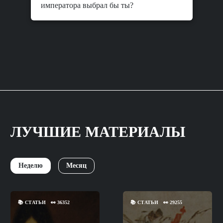
императора выбрал бы ты?
ЛУЧШИЕ МАТЕРИАЛЫ
Неделю
Месяц
📚
СТАТЬИ
👀
36352
📚
СТАТЬИ
👀
29255