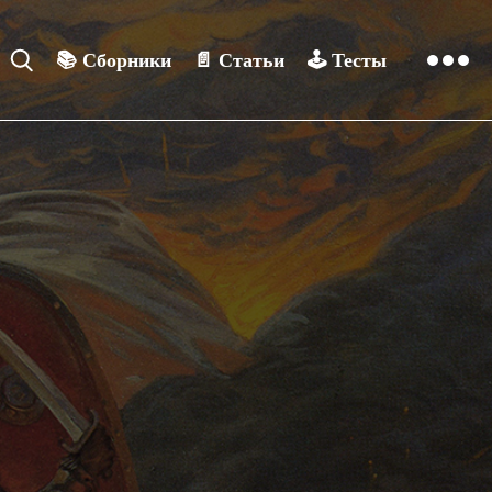
📚
Сборники
📄
Статьи
🕹️
Тесты