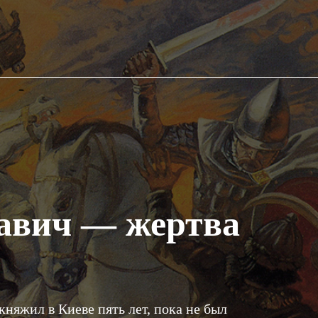
авич — жертва
няжил в Киеве пять лет, пока не был