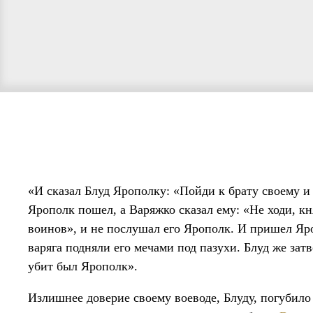
«И сказал Блуд Ярополку: «Пойди к брату своему и 
Ярополк пошел, а Варяжко сказал ему: «Не ходи, кн
воинов», и не послушал его Ярополк. И пришел Яро
варяга подняли его мечами под пазуxи. Блуд же затв
убит был Ярополк».
Излишнее доверие своему воеводе, Блуду, погубило