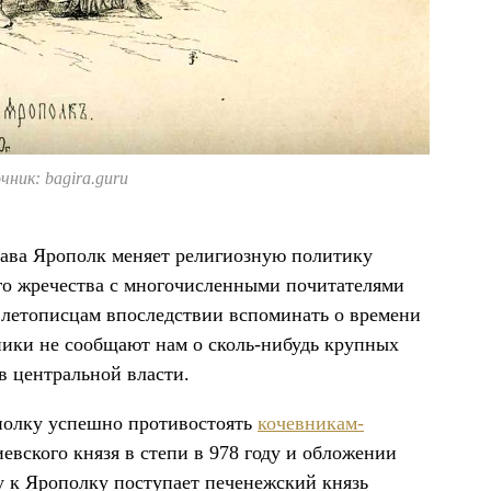
ник: bagira.guru
лава Ярополк меняет религиозную политику
го жречества с многочисленными почитателями
 летописцам впоследствии вспоминать о времени
ики не сообщают нам о сколь-нибудь крупных
 центральной власти.
полку успешно противостоять
кочевникам-
иевского князя в степи в 978 году и обложении
у к Ярополку поступает печенежский князь