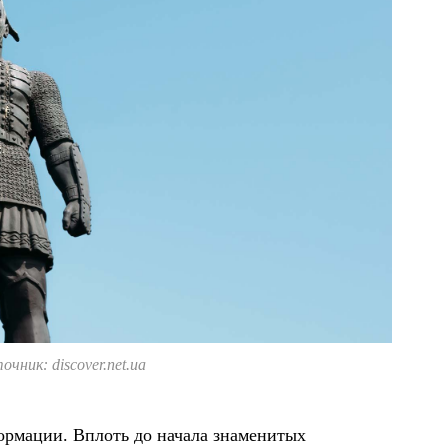
очник: discover.net.ua
ормации. Вплоть до начала знаменитых