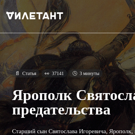
📄
Статья
👀
37141
🕓
3 минуты
Ярополк Святосл
предательства
Старший сын Святослава Игоревича, Ярополк, к