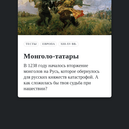
ТЕСТЫ
ЕВРОПА
XIII-XV ВВ.
Монголо-татары
В 1238 году началось вторжение
монголов на Русь, которое обернулось
для русских княжеств катастрофой. А
как сложилась бы твоя судьба при
нашествии?