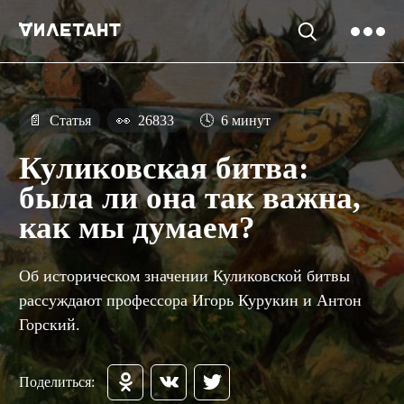
📄
Статья
👀
26833
🕓
6 минут
Куликовская битва:
была ли она так важна,
как мы думаем?
Об историческом значении Куликовской битвы
рассуждают профессора Игорь Курукин и Антон
Горский.
Поделиться: