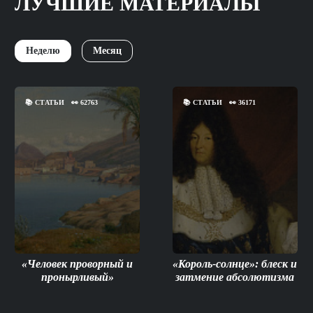
ЛУЧШИЕ МАТЕРИАЛЫ
Неделю
Месяц
📚
СТАТЬИ
👀
62763
📚
СТАТЬИ
👀
36171
«Человек проворный и
«Король-солнце»: блеск и
пронырливый»
затмение абсолютизма