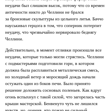
неудачи был слишком высок, потому что со времен
античности никто до Челлини не брался
за бронзовые скульптуры из цельного литья. Баччо
науськивал герцога в том, что соперник потерпит
неудачу, что чрезвычайно нервировало беднягу
Челлини.
Действительно, в момент отливки произошли все
неудачи, которые только могли стрястись. Челлини
с подмастерьями подготовили горн, в котором
должна была расплавиться металлическая смесь,
но холодный ветер и моросящий дождь начали
остужать один из боков печи. Было принято
решение доложить сосновых поленьев. Как вдруг
огонь вспыхнул с такой силой, что загорелась часть
крыши мастерской. Бенвенуто чуть не лишился
чувств, но, оценив, что пожар не сильный,