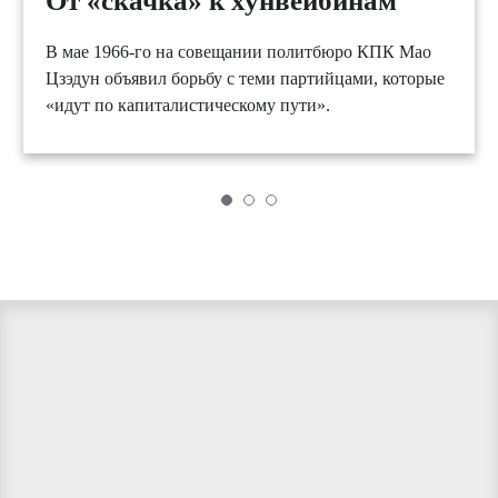
От «скачка» к хунвейбинам
В мае 1966-го на совещании политбюро КПК Мао
Цзэдун объявил борьбу с теми партийцами, которые
«идут по капиталистическому пути».