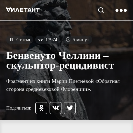
📄
Статья
👀
17974
🕓
5 минут
Бенвенуто Челлини –
скульптор-рецидивист
Фрагмент из книги Марии Плетнёвой «Обратная
сторона средневековой Флоренции».
Поделиться: