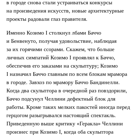
в городе снова стали устраиваться конкурсы
на произведения искусств, новые архитектурные
проекты радовали глаз правителя.
Именно Козимо I столкнул лбами Баччо
и Бенвенуто, получая удовольствие, наблюдая
за их горячими ссорами. Скажем, что больше
личных симпатий Козимо I проявлял к Баччо,
обеспечив его заказами на скульптуру; Козимо
I назначил Баччо главным по всем блокам мрамора
в городе. Завхоз по мрамору Баччо Бандинелли.
Когда два скульптора в очередной раз повздорили,
Баччо подсунул Челлини дефектный блок для
работы. Кроме таких мелких пакостей иногда перед
герцогом разыгрывался настоящий спектакль.
Приведенную выше критику «Геракла» Челлини
произнес при Козимо I, когда оба скульптора