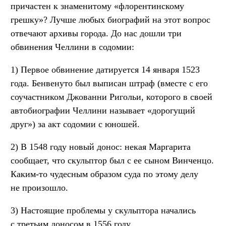
причастен к знаменитому «флорентинскому
грешку»? Лучше любых биографий на этот вопрос
отвечают архивы города. До нас дошли три
обвинения Челлини в содомии:
1) Первое обвинение датируется 14 января 1523
года. Бенвенуто был выписан штраф (вместе с его
соучастником Джованни Ригольи, которого в своей
автобиографии Челлини называет «дорогущий
друг») за акт содомии с юношей.
2) В 1548 году новый донос: некая Маргарита
сообщает, что скульптор был с ее сыном Винченцо.
Каким-то чудесным образом суда по этому делу
не произошло.
3) Настоящие проблемы у скульптора начались
с третьим доносом в 1556 году.