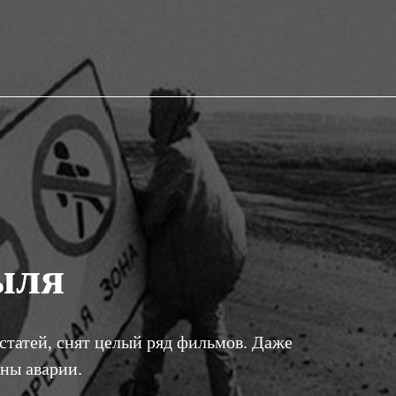
ыля
статей, снят целый ряд фильмов. Даже
ины аварии.