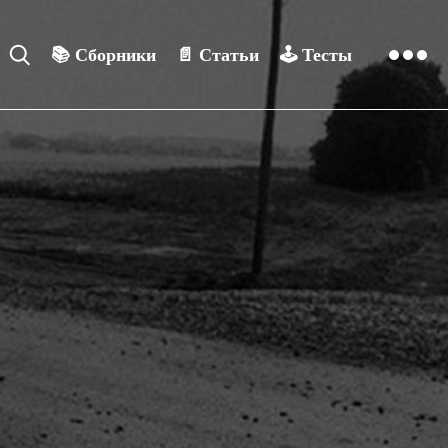
📚
Сборники
📄
Статьи
🕹️
Тесты