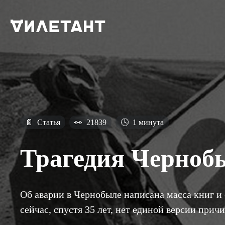
📄
Статья
👀
21839
🕓
1 минута
Трагедия Черноб
Об аварии в Чернобыле написана масса книг и 
сейчас, спустя 35 лет, нет единой версии прич