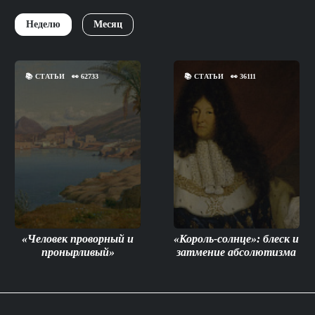
Неделю
Месяц
📚
СТАТЬИ
👀
62733
📚
СТАТЬИ
👀
36111
«Человек проворный и
«Король-солнце»: блеск и
пронырливый»
затмение абсолютизма