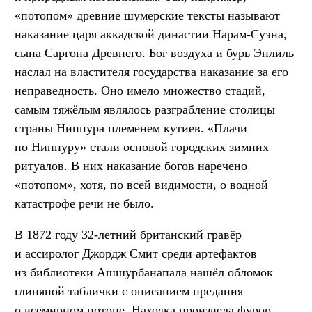
«потопом» древние шумерские тексты называют
наказание царя аккадской династии Нарам-Суэна,
сына Саргона Древнего. Бог воздуха и бурь Энлиль
наслал на властителя государства наказание за его
неправедность. Оно имело множество стадий,
самым тяжёлым являлось разграбление столицы
страны Ниппура племенем кутиев. «Плачи
по Ниппуру» стали основой городских зимних
ритуалов. В них наказание богов наречено
«потопом», хотя, по всей видимости, о водной
катастрофе речи не было.
В 1872 году 32-летний британский гравёр
и ассиролог Джордж Смит среди артефактов
из библиотеки Ашшурбанапала нашёл обломок
глиняной таблички с описанием предания
о всемирном потопе. Находка произвела фурор