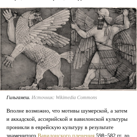
Гильгамеш.
Источник: Wikimedia Commons
Вполне возможно, что мотивы шумерской, а затем
и аккадской, ассирийской и вавилонской культуры
проникли в еврейскую культуру в результате
знаменитого
Вавилонского пленения
598−582 гг. до