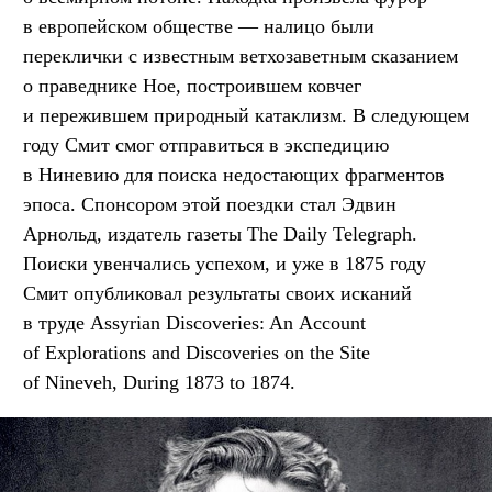
в европейском обществе — налицо были
переклички с известным ветхозаветным сказанием
о праведнике Ное, построившем ковчег
и пережившем природный катаклизм. В следующем
году Смит смог отправиться в экспедицию
в Ниневию для поиска недостающих фрагментов
эпоса. Спонсором этой поездки стал Эдвин
Арнольд, издатель газеты The Daily Telegraph.
Поиски увенчались успехом, и уже в 1875 году
Смит опубликовал результаты своих исканий
в труде Assyrian Discoveries: An Account
of Explorations and Discoveries on the Site
of Nineveh, During 1873 to 1874.