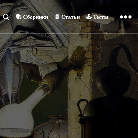
📚
Сборники
📄
Статьи
🕹️
Тесты