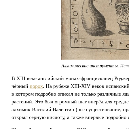
Алхимические инструменты.
Ист
В XIII веке английский монах-францисканец Роджер
чёрный
порох
. На рубеже XIII-XIV веков испански
в котором подробно описал не только различные яды
растений. Это был огромный шаг вперёд для средн
алхимик Василий Валентин (чьё существование, пр
открыл серную кислоту, а также впервые подробно 