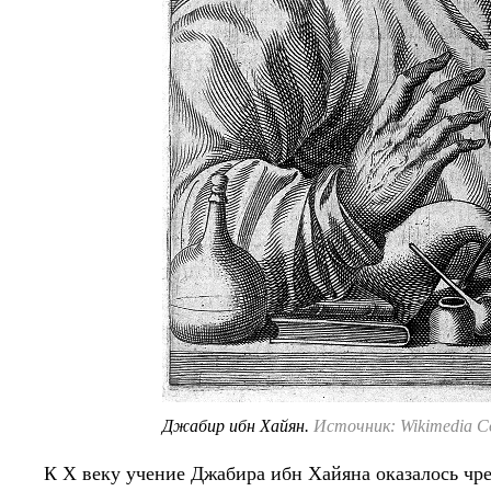
Джабир ибн Хайян.
Источник: Wikimedia 
К X веку учение Джабира ибн Хайяна оказалось чр