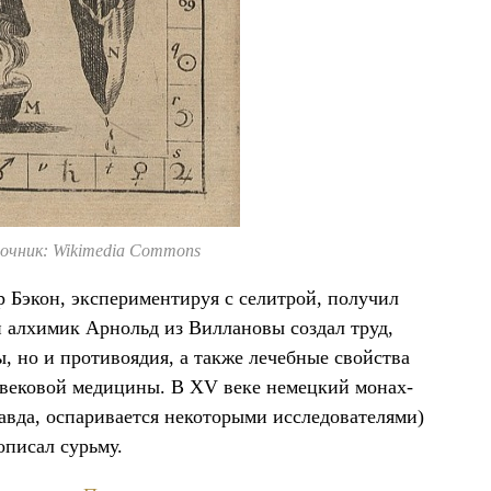
очник: Wikimedia Commons
 Бэкон, экспериментируя с селитрой, получил
й алхимик Арнольд из Виллановы создал труд,
, но и противоядия, а также лечебные свойства
евековой медицины. В XV веке немецкий монах-
авда, оспаривается некоторыми исследователями)
описал сурьму.