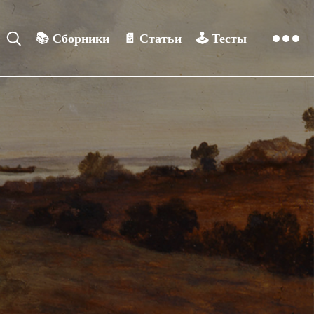
📚
Сборники
📄
Статьи
🕹️
Тесты