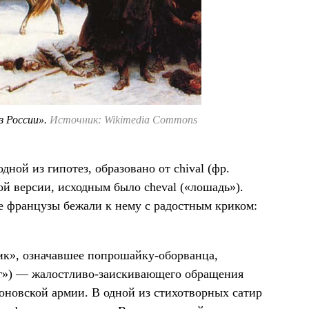
з России».
Источник: Wikimedia Commons
ой из гипотез, образовано от chival (фр.
ой версии, исходным было cheval («лошадь»).
е французы бежали к нему с радостным криком:
ик», означавшее попрошайку-оборванца,
руг») — жалостливо-заискивающего обращения
оновской армии. В одной из стихотворных сатир