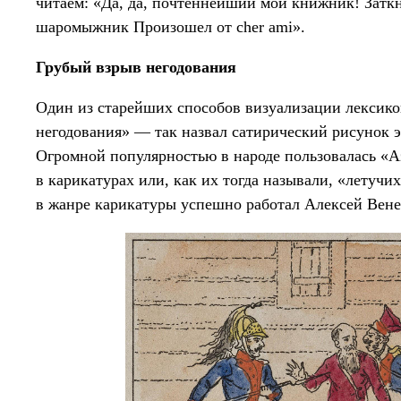
читаем: «Да, да, почтеннейший мой книжник! Затк
шаромыжник Произошел от cher ami».
Грубый взрыв негодования
Один из старейших способов визуализации лексик
негодования» — так назвал сатирический рисунок 
Огромной популярностью в народе пользовалась «А
в карикатурах или, как их тогда называли, «летучи
в жанре карикатуры успешно работал Алексей Вен