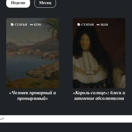
Неделю
Месяц
📚
СТАТЬИ
👀
62781
📚
СТАТЬИ
👀
36218
«Человек проворный и
«Король-солнце»: блеск и
пронырливый»
затмение абсолютизма
->