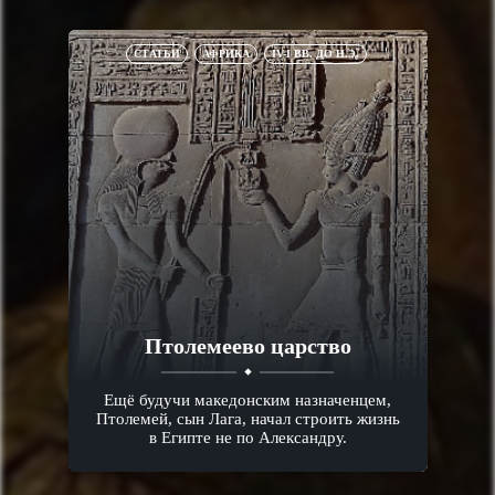
СТАТЬИ
АФРИКА
IV-I ВВ. ДО Н.Э.
Птолемеево царство
Ещё будучи македонским назначенцем,
Птолемей, сын Лага, начал строить жизнь
в Египте не по Александру.