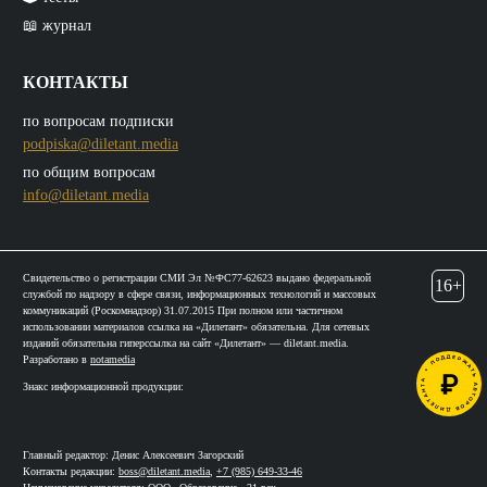
📖 журнал
КОНТАКТЫ
по вопросам подписки
podpiska@diletant.media
по общим вопросам
info@diletant.media
Свидетельство о регистрации СМИ Эл №ФС77-62623 выдано федеральной
16+
службой по надзору в сфере связи, информационных технологий и массовых
коммуникаций (Роскомнадзор) 31.07.2015 При полном или частичном
использовании материалов ссылка на «Дилетант» обязательна. Для сетевых
изданий обязательна гиперссылка на сайт «Дилетант» — diletant.media.
Разработано в
notamedia
Знакс информационной продукции:
Главный редактор: Денис Алексеевич Загорский
Контакты редакции:
boss@diletant.media
,
+7 (985) 649-33-46