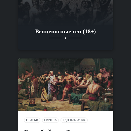
Венценосные геи (18+)
СТАТЬИ
ЕВРОПА
I ДО Н.Э. -V ВВ.