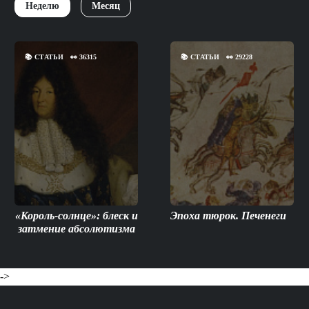
Неделю
Месяц
📚
СТАТЬИ
👀
36315
📚
СТАТЬИ
👀
29228
«Король-солнце»: блеск и
Эпоха тюрок. Печенеги
затмение абсолютизма
->