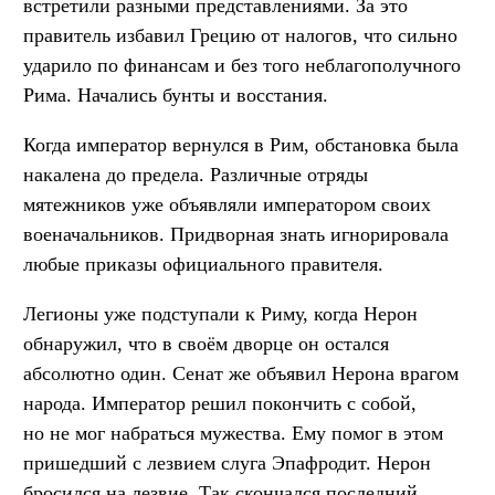
встретили разными представлениями. За это
правитель избавил Грецию от налогов, что сильно
ударило по финансам и без того неблагополучного
Рима. Начались бунты и восстания.
Когда император вернулся в Рим, обстановка была
накалена до предела. Различные отряды
мятежников уже объявляли императором своих
военачальников. Придворная знать игнорировала
любые приказы официального правителя.
Легионы уже подступали к Риму, когда Нерон
обнаружил, что в своём дворце он остался
абсолютно один. Сенат же объявил Нерона врагом
народа. Император решил покончить с собой,
но не мог набраться мужества. Ему помог в этом
пришедший с лезвием слуга Эпафродит. Нерон
бросился на лезвие. Так скончался последний