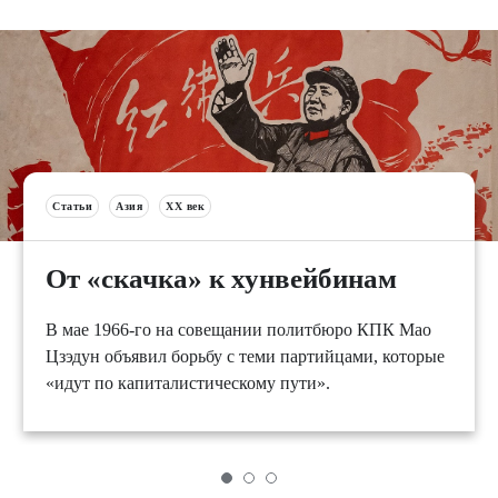
Статьи
Азия
XX век
От «скачка» к хунвейбинам
В мае 1966-го на совещании политбюро КПК Мао
Цзэдун объявил борьбу с теми партийцами, которые
«идут по капиталистическому пути».