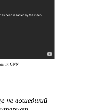
щания СNN
е не вошедший
интернет