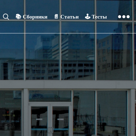
📚
Сборники
📄
Статьи
🕹️
Тесты