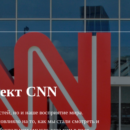
фект CNN
тей, но и наше восприятие мира.
овлияло на то, как мы стали смотреть и
буквальном смысле дана нам в виде