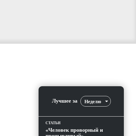
Лучшее за
Неделю
СТАТЬИ
«Человек проворный и
пронырливый»