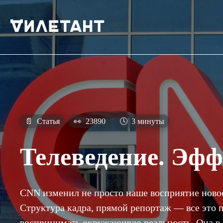
📄
Статья
👀
23890
🕓
3 минуты
Телеведение. Эф
CNN изменил не просто наше восприятие новос
Структура кадра, прямой репортаж — все это п
воспринимать окружающую реальность. Она в 