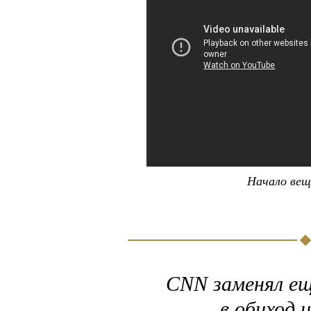
Начало ве
CNN заменял ещ
в обиход 