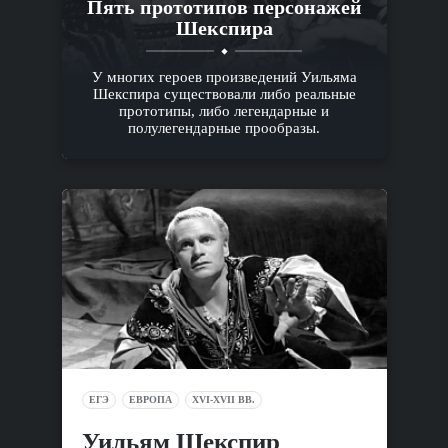
Пять прототипов персонажей
Шекспира
У многих героев произведений Уильяма
Шекспира существовали либо реальные
прототипы, либо легендарные и
полулегендарные прообразы.
ЕГЭ
ЕВРОПА
XVI-XVII ВВ.
Уильям Шекспир