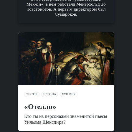
Меккой»: в нем работали Мейерхольд до
Товстоногов. А первым директором был
Сумароков.
ТЕСТЫ
ЕВРОПА
XVII ВЕК
«Отелло»
Кто ты из персонажей знаменитой пьесы
Уильяма Шекспира?