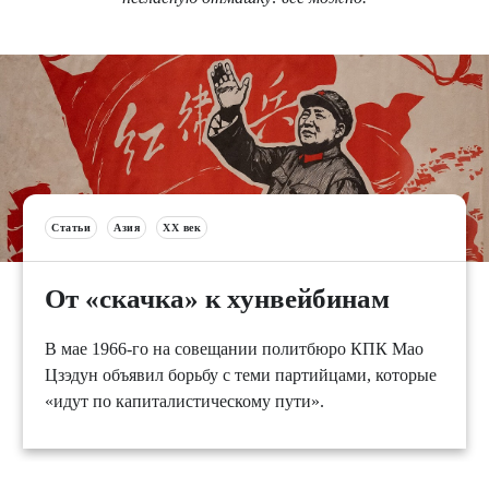
Статьи
Азия
XX век
От «скачка» к хунвейбинам
В мае 1966-го на совещании политбюро КПК Мао
Цзэдун объявил борьбу с теми партийцами, которые
«идут по капиталистическому пути».