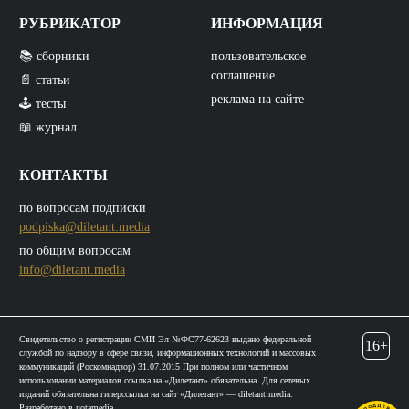
РУБРИКАТОР
ИНФОРМАЦИЯ
📚 сборники
пользовательское
соглашение
📄 статьи
реклама на сайте
🕹️ тесты
📖 журнал
КОНТАКТЫ
по вопросам подписки
podpiska@diletant.media
по общим вопросам
info@diletant.media
Свидетельство о регистрации СМИ Эл №ФС77-62623 выдано федеральной
16+
службой по надзору в сфере связи, информационных технологий и массовых
коммуникаций (Роскомнадзор) 31.07.2015 При полном или частичном
использовании материалов ссылка на «Дилетант» обязательна. Для сетевых
изданий обязательна гиперссылка на сайт «Дилетант» — diletant.media.
Разработано в
notamedia