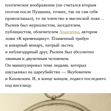
поэтическое воображение (он считался вторым
поэтом после Пушкина, точнее, так он сам себя
провозглашал), то ли членство в масонской ложе…
Рылеев был журналистом, заседателем,
публицистом, обличителем
Аракчеева
, автором
ложи «К временщику». Пламенный трибун
и коварный монарх, хитрый льстец
и неблагодарный друг, Рылеев был абсолютно
лживым и двуличным человеком.
Он манипулировал теми людьми, которых
науськивал на цареубийство — Якубовичем
и Каховским. И, в конце концов, подвел последнего
под виселицу.