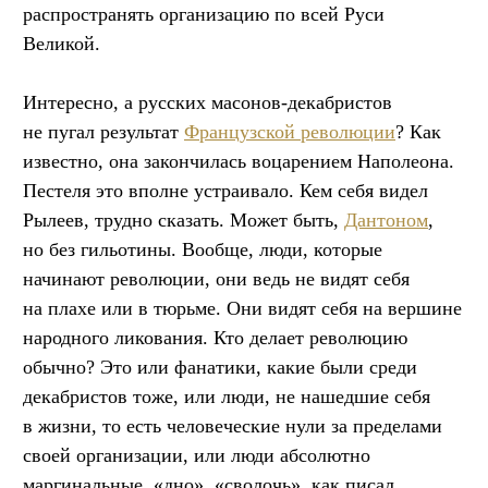
распространять организацию по всей Руси
Великой.
Интересно, а русских масонов-декабристов
не пугал результат
Французской революции
? Как
известно, она закончилась воцарением Наполеона.
Пестеля это вполне устраивало. Кем себя видел
Рылеев, трудно сказать. Может быть,
Дантоном
,
но без гильотины. Вообще, люди, которые
начинают революции, они ведь не видят себя
на плахе или в тюрьме. Они видят себя на вершине
народного ликования. Кто делает революцию
обычно? Это или фанатики, какие были среди
декабристов тоже, или люди, не нашедшие себя
в жизни, то есть человеческие нули за пределами
своей организации, или люди абсолютно
маргинальные, «дно», «сволочь», как писал