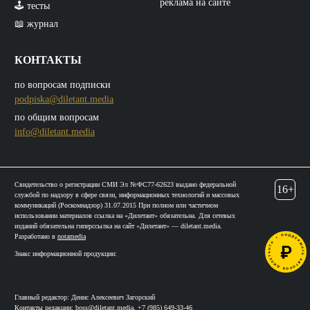
реклама на сайте
🕹️ тесты
📖 журнал
КОНТАКТЫ
по вопросам подписки
podpiska@diletant.media
по общим вопросам
info@diletant.media
Свидетельство о регистрации СМИ Эл №ФС77-62623 выдано федеральной
16+
службой по надзору в сфере связи, информационных технологий и массовых
коммуникаций (Роскомнадзор) 31.07.2015 При полном или частичном
использовании материалов ссылка на «Дилетант» обязательна. Для сетевых
изданий обязательна гиперссылка на сайт «Дилетант» — diletant.media.
Разработано в
notamedia
Знакс информационной продукции:
Главный редактор: Денис Алексеевич Загорский
Контакты редакции:
boss@diletant.media
,
+7 (985) 649-33-46