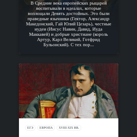
В Средние века европейских рыцарей
воспитывали в идеалах, которые
воплощали Девять достойных. Это были
праведные язычники (Гектор, Александр
Македонский, Гай Юлий Цезарь), честные
иудеи (Иисус Навин, Давид, Иуда
Маккавей) и добрые христиане (король
Артур, Карл Великий, Готфрид
Бульонский). С тех пор...
ЕГЭ
ЕВРОПА
XVIII-XIX ВВ.