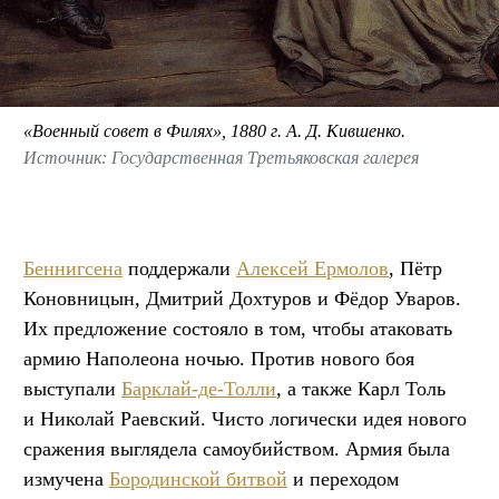
«Военный совет в Филях», 1880 г. А. Д. Кившенко.
Источник: Государственная Третьяковская галерея
Беннигсена
поддержали
Алексей Ермолов
, Пётр
Коновницын, Дмитрий Дохтуров и Фёдор Уваров.
Их предложение состояло в том, чтобы атаковать
армию Наполеона ночью. Против нового боя
выступали
Барклай-де-Толли
, а также Карл Толь
и Николай Раевский. Чисто логически идея нового
сражения выглядела самоубийством. Армия была
измучена
Бородинской битвой
и переходом