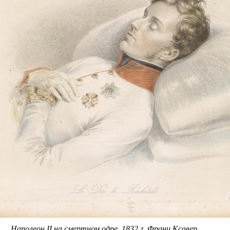
Наполеон II на смертном одре, 1832 г. Франц Ксавер