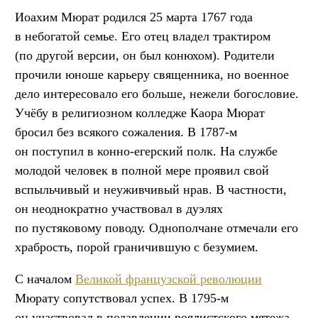
Иоахим Мюрат родился 25 марта 1767 года
в небогатой семье. Его отец владел трактиром
(по другой версии, он был конюхом). Родители
прочили юноше карьеру священника, но военное
дело интересовало его больше, нежели богословие.
Учёбу в религиозном колледже Каора Мюрат
бросил без всякого сожаления. В 1787-м
он поступил в конно-егерский полк. На службе
молодой человек в полной мере проявил свой
вспыльчивый и неуживчивый нрав. В частности,
он неоднократно участвовал в дуэлях
по пустяковому поводу. Однополчане отмечали его
храбрость, порой граничившую с безумием.
С началом
Великой французской революции
Мюрату сопутствовал успех. В 1795-м
он участвовал в подавлении роялистского мятежа