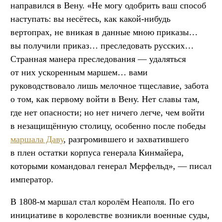
направился в Вену. «Не могу одобрить ваш способ
наступать: вы несётесь, как какой-нибудь
вертопрах, не вникая в данные мною приказы…
вы получили приказ… преследовать русских…
Странная манера преследования — удаляться
от них ускоренным маршем… вами
руководствовало лишь мелочное тщеславие, забота
о том, как первому войти в Вену. Нет славы там,
где нет опасности; но нет ничего легче, чем войти
в незащищённую столицу, особенно после победы
маршала Даву
, разгромившего и захватившего
в плен остатки корпуса генерала Кинмайера,
которыми командовал генерал Мерфельд», — писал
император.
В 1808-м маршал стал королём Неаполя. По его
инициативе в королевстве возникли военные суды,