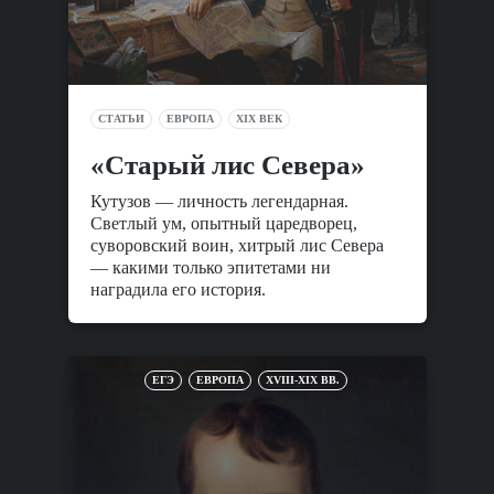
СТАТЬИ
ЕВРОПА
XIX ВЕК
«Старый лис Севера»
Кутузов — личность легендарная.
Светлый ум, опытный царедворец,
суворовский воин, хитрый лис Севера
— какими только эпитетами ни
наградила его история.
ЕГЭ
ЕВРОПА
XVIII-XIX ВВ.