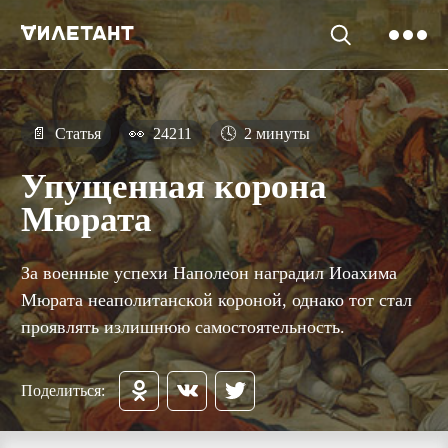
📄
Статья
👀
24211
🕓
2 минуты
Упущенная корона
Мюрата
За военные успехи Наполеон наградил Иоахима
Мюрата неаполитанской короной, однако тот стал
проявлять излишнюю самостоятельность.
Поделиться: