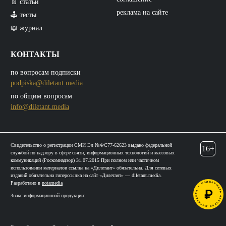
📄 статьи
реклама на сайте
🕹️ тесты
📖 журнал
КОНТАКТЫ
по вопросам подписки
podpiska@diletant.media
по общим вопросам
info@diletant.media
Свидетельство о регистрации СМИ Эл №ФС77-62623 выдано федеральной
16+
службой по надзору в сфере связи, информационных технологий и массовых
коммуникаций (Роскомнадзор) 31.07.2015 При полном или частичном
использовании материалов ссылка на «Дилетант» обязательна. Для сетевых
изданий обязательна гиперссылка на сайт «Дилетант» — diletant.media.
Разработано в
notamedia
Знакс информационной продукции: