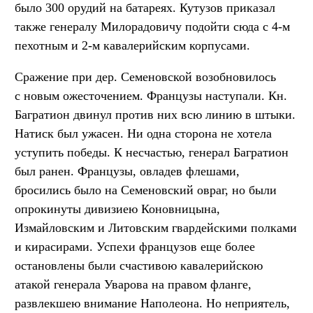
было 300 орудий на батареях. Кутузов приказал
также генералу Милорадовичу подойти сюда с 4-м
пехотным и 2-м кавалерийским корпусами.
Сражение при дер. Семеновской возобновилось
с новым ожесточением. Французы наступали. Кн.
Багратион двинул против них всю линию в штыки.
Натиск был ужасен. Ни одна сторона не хотела
уступить победы. К несчастью, генерал Багратион
был ранен. Французы, овладев флешами,
бросились было на Семеновский овраг, но были
опрокинуты дивизиею Коновницына,
Измайловским и Литовским гвардейскими полками
и кирасирами. Успехи французов еще более
остановлены были счастивою кавалерийскою
атакой генерала Уварова на правом фланге,
развлекшею внимание Наполеона. Но неприятель,