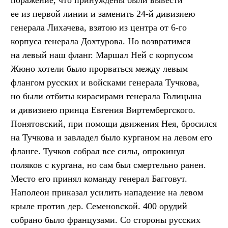
ее из первой линии и заменить 24-й дивизиею
генерала Лихачева, взятою из центра от 6-го
корпуса генерала Дохтурова. Но возвратимся
на левый наш фланг. Маршал Ней с корпусом
Жюно хотели было прорваться между левым
флангом русских и войсками генерала Тучкова,
но были отбиты кирасирами генерала Голицына
и дивизиею принца Евгения Виртембергского.
Понятовский, при помощи движения Нея, бросился
на Тучкова и завладел было курганом на левом его
фланге. Тучков собрал все силы, опрокинул
поляков с кургана, но сам был смертельно ранен.
Место его принял команду генерал Багговут.
Наполеон приказал усилить нападение на левом
крыле против дер. Семеновской. 400 орудий
собрано было французами. Со стороны русских