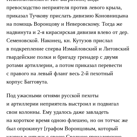
превосходство неприятеля против левого крыла,
приказал Тучкову прислать дивизию Коновницына
на помощь Воронцову и Неверовскому. Тогда же
надвинута и 2-я кирасирская дивизия влево от дер.
Семеновской. Наконец, кн. Кутузов прислал
в подкрепление сперва Измайловский и Литовский
гвардейские полки и бригаду гренадер с двумя
ротами артиллерии, а потом приказал перевести
с правого на левый фланг весь 2-й пехотный
корпус Багговута.
Под ужасными огнями русской пехоты
и артиллерии неприятель выстроил и подвигал
свои колонны. Ему удалось даже завладеть
на короткое время одною флешею, но он тотчас же
был опрокинут [графом Воронцовым, который
ударил в штыки с своею Сводною гренадерскою