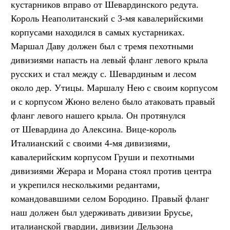
кустарников вправо от Шевардинского редута.
Король Неаполитанский с 3-мя кавалерийскими
корпусами находился в самых кустарниках.
Маршал Даву должен был с тремя пехотными
дивизиями напасть на левый фланг левого крыла
русских и стал между с. Шевардиным и лесом
около дер. Утицы. Маршалу Нею с своим корпусом
и с корпусом Жюно велено было атаковать правый
фланг левого нашего крыла. Он протянулся
от Шевардина до Алексина. Вице-король
Италианский с своими 4-мя дивизиями,
кавалерийским корпусом Груши и пехотными
дивизиями Жерара и Морана стоял против центра
и укрепился несколькими редантами,
командовавшими селом Бородино. Правый фланг
наш должен был удерживать дивизии Брусье,
италианской гвардии, дивизии Дельзона