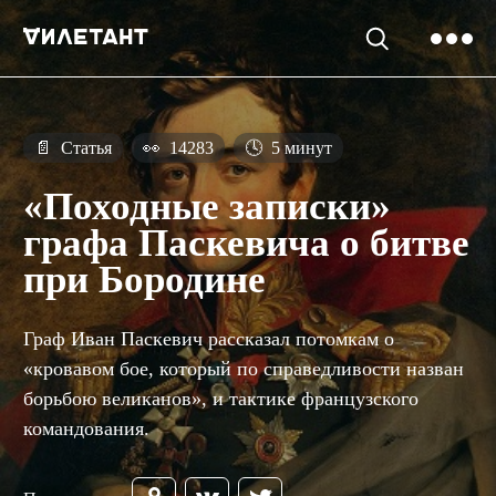
📄
Статья
👀
14283
🕓
5 минут
«Походные записки»
графа Паскевича о битве
при Бородине
Граф Иван Паскевич рассказал потомкам о
«кровавом бое, который по справедливости назван
борьбою великанов», и тактике французского
командования.