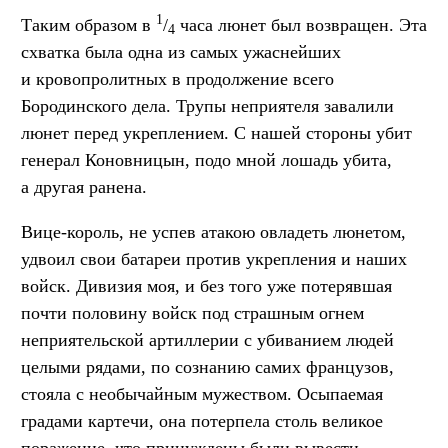
1
Таким образом в
/
часа люнет был возвращен. Эта
4
схватка была одна из самых ужаснейших
и кровопролитных в продолжение всего
Бородинского дела. Трупы неприятеля завалили
люнет перед укреплением. С нашей стороны убит
генерал Коновницын, подо мной лошадь убита,
а другая ранена.
Вице-король, не успев атакою овладеть люнетом,
удвоил свои батареи против укрепления и наших
войск. Дивизия моя, и без того уже потерявшая
почти половину войск под страшным огнем
неприятельской артиллерии с убиванием людей
целыми рядами, по сознанию самих французов,
стояла с необычайным мужеством. Осыпаемая
градами картечи, она потерпела столь великое
поражение, что принуждены были вывести