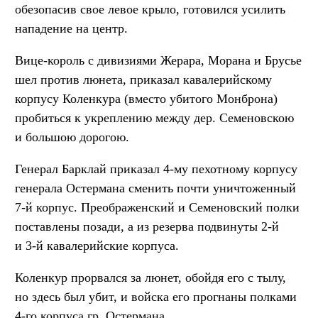
обезопасив свое левое крыло, готовился усилить
нападение на центр.
Вице-король с дивизиями Жерара, Морана и Брусье
шел против люнета, приказал кавалерийскому
корпусу Коленкура (вместо убитого Монброна)
пробиться к укреплению между дер. Семеновскою
и большою дорогою.
Генерал Барклай приказал 4-му пехотному корпусу
генерала Остермана сменить почти уничтоженный
7-й корпус. Преображенский и Семеновский полки
поставлены позади, а из резерва подвинуты 2-й
и 3-й кавалерийские корпуса.
Коленкур прорвался за люнет, обойдя его с тылу,
но здесь был убит, и войска его прогнаны полками
4-го корпуса гр. Остермана.