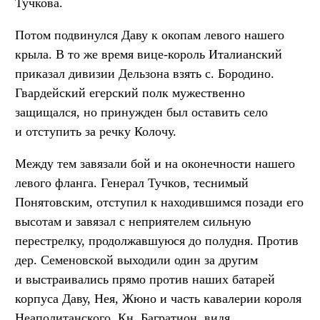
Тучкова.
Потом подвинулся Даву к окопам левого нашего
крыла. В то же время вице-король Италианский
приказал дивизии Дельзона взять с. Бородино.
Гвардейский егерский полк мужественно
защищался, но принужден был оставить село
и отступить за речку Колочу.
Между тем завязали бой и на оконечности нашего
левого фланга. Генерал Тучков, теснимый
Понятовским, отступил к находившимся позади его
высотам и завязал с неприятелем сильную
перестрелку, продолжавшуюся до полудня. Против
дер. Семеновской выходили один за другим
и выстраивались прямо против наших батарей
корпуса Даву, Нея, Жюно и часть кавалерии короля
Неаполитанского. Кн. Багратион, видя