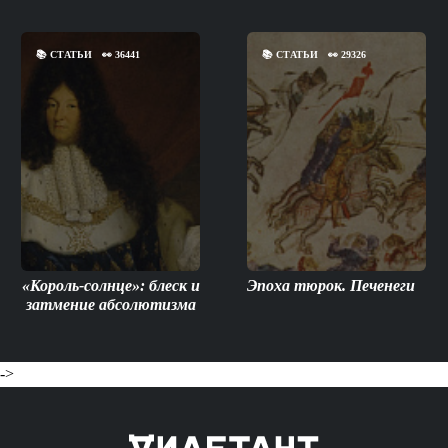
📚
СТАТЬИ
👀
36441
📚
СТАТЬИ
👀
29326
«Король-солнце»: блеск и
Эпоха тюрок. Печенеги
затмение абсолютизма
->