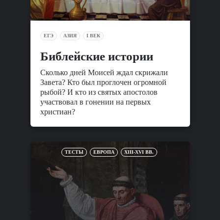
ЕГЭ
АЗИЯ
I ВЕК
Библейские истории
Сколько дней Моисей ждал скрижали
Завета? Кто был проглочен огромной
рыбой? И кто из святых апостолов
участвовал в гонении на первых
христиан?
ТЕСТЫ
ЕВРОПА
XIII-XVI ВВ.