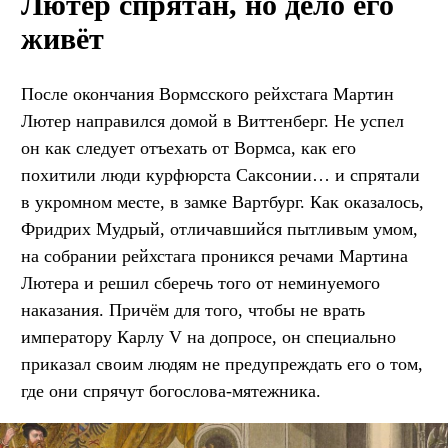
Лютер спрятан, но дело его
живёт
После окончания Вормсского рейхстага Мартин
Лютер направился домой в Виттенберг. Не успел
он как следует отъехать от Вормса, как его
похитили люди курфюрста Саксонии… и спрятали
в укромном месте, в замке Вартбург. Как оказалось,
Фридрих Мудрый, отличавшийся пытливым умом,
на собрании рейхстага проникся речами Мартина
Лютера и решил сберечь того от неминуемого
наказания. Причём для того, чтобы не врать
императору Карлу V на допросе, он специально
приказал своим людям не предупреждать его о том,
где они спрячут богослова-мятежника.