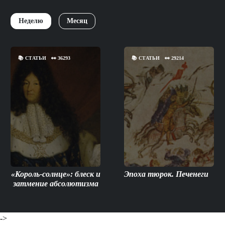
Неделю
Месяц
📚
СТАТЬИ
👀
36293
📚
СТАТЬИ
👀
29214
«Король-солнце»: блеск и
Эпоха тюрок. Печенеги
затмение абсолютизма
->