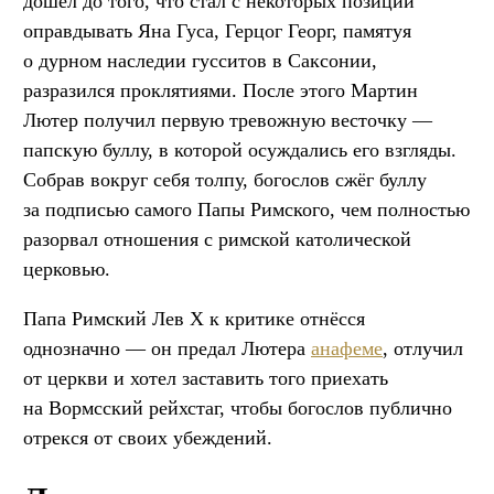
дошёл до того, что стал с некоторых позиций
оправдывать Яна Гуса, Герцог Георг, памятуя
о дурном наследии гусситов в Саксонии,
разразился проклятиями. После этого Мартин
Лютер получил первую тревожную весточку —
папскую буллу, в которой осуждались его взгляды.
Собрав вокруг себя толпу, богослов сжёг буллу
за подписью самого Папы Римского, чем полностью
разорвал отношения с римской католической
церковью.
Папа Римский Лев X к критике отнёсся
однозначно — он предал Лютера
анафеме
, отлучил
от церкви и хотел заставить того приехать
на Вормсский рейхстаг, чтобы богослов публично
отрекся от своих убеждений.