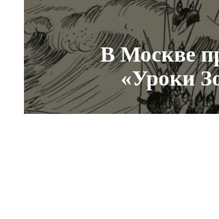
В Москве п
«Уроки З