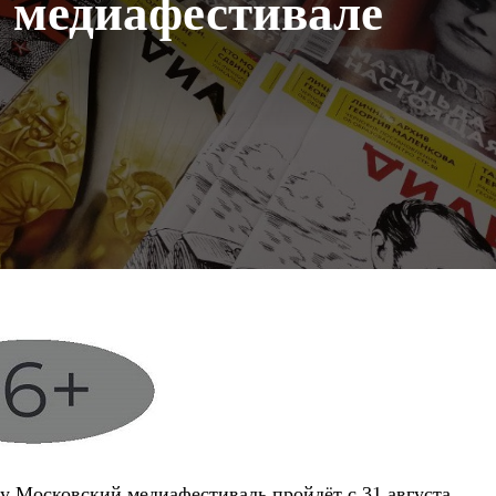
 медиафестивале
ду Московский медиафестиваль пройдёт с 31 августа