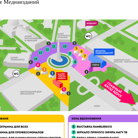
е Медиаизданий