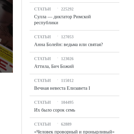
СТАТЬИ
225292
Сулла — диктатор Римской
республики
СТАТЬИ
127053
Анна Болейн: ведьма или святая?
СТАТЬИ
123026
Аттила, Бич Божий
СТАТЬИ
115012
Вечная невеста Елизавета I
СТАТЬИ
104495
Их было сорок семь
СТАТЬИ
62889
«Человек проворный и пронырливый»