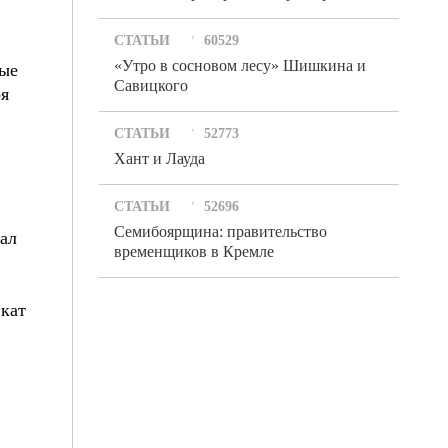
СТАТЬИ
60529
«Утро в сосновом лесу» Шишкина и
вые
Савицкого
ря
СТАТЬИ
52773
Хант и Лауда
СТАТЬИ
52696
Семибоярщина: правительство
нал
временщиков в Кремле
икат