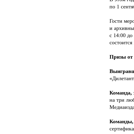
по 1 сент
Гости мер
и архивны
с 14:00 д
состоится
Призы от
Выигравш
«Дилетант
Команда, 
на три лю
Медиаизд
Команды,
сертифика