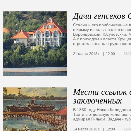
Дачи генсеков
Сталин и его приближенные 
в Крыму использовали в осн
Воронцовский, Юсуповский, М
А с приходом к власти Хруще
строительства для руководст
331
21 марта 2018 г.
12:00
Места ссылок 
заключенных
В 1860 году Новая Каледония
Таити в отдельную колонию, 
адмирал Гильом. Задачей гу
126
14 марта 2018 г.
12:00