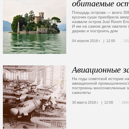
обитаемые ос
Площадь острова — всего 306
кусочек суши приобрела аме
назвали остров Just Room En
И им на самом деле хватило 
дерево и построить дом
23
04 апреля 2018 г.
12:00
Авиационные з
На годы советской истории н
авиационной промышленност
построены многочисленные з
самолеты
268
30 марта 2018 г.
12:00