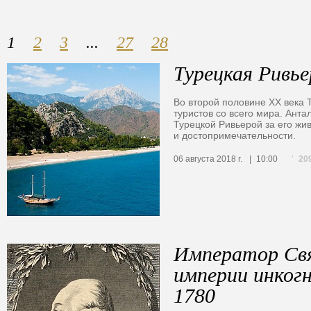
1
2
3
...
27
28
Турецкая Ривье
Во второй половине XX века 
туристов со всего мира. Ант
Турецкой Ривьерой за его ж
и достопримечательности.
20
06 августа 2018 г.
10:00
Император Св
империи инкогн
1780