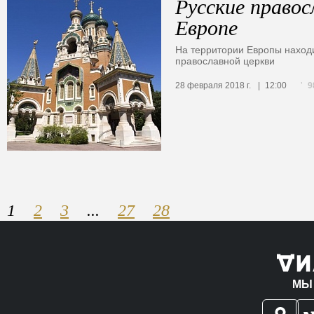
Русские правос
Европе
На территории Европы наход
православной церкви
9
28 февраля 2018 г.
12:00
1
2
3
...
27
28
МЫ