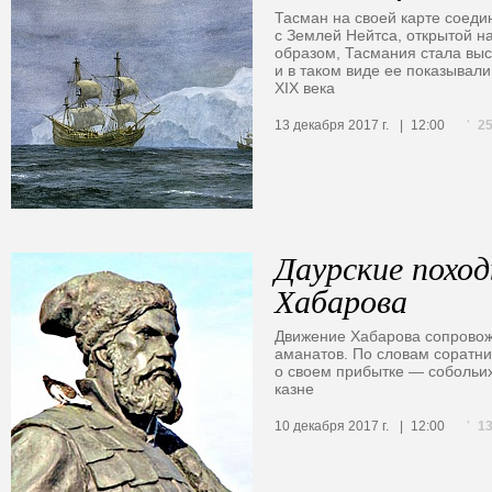
Тасман на своей карте соед
с Землей Нейтса, открытой на
образом, Тасмания стала выс
и в таком виде ее показывали
XIX века
2
13 декабря 2017 г.
12:00
Даурские похо
Хабарова
Движение Хабарова сопровож
аманатов. По словам соратни
о своем прибытке — собольих
казне
1
10 декабря 2017 г.
12:00