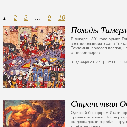
1
2
3
...
9
10
Походы Тамерл
В январе 1391 года армия Та
золотоордынского хана Тохта
Тохтамыш прислал послов, н
от переговоров
3
31 декабря 2017 г.
12:00
Странствия О
Одиссей был царем Итаки, пр
Троянской войны. После раз
на двенадцати кораблях, гру
к себе на родину