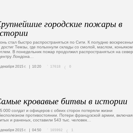
рупнейшие городские пожары в
стории
онь стал быстро распространяться по Сити. К полудню воскресень
 достиг Темзы, где полыхнули склады со смолой, маслом, коньяком
углем. В понедельник пожар продолжил распространяться на север
центру Лондона…
17618
 декабря 2015 г.
10:20
0
(
амые кровавые битвы в истории
5 000 солдат и офицеров с обеих сторон потеряли жизни
бесполезном противостоянии. Потери французской армии, включая
итых и раненых, составили 543 тыс. человек…
165992
 декабря 2015 г.
04:50
1
(