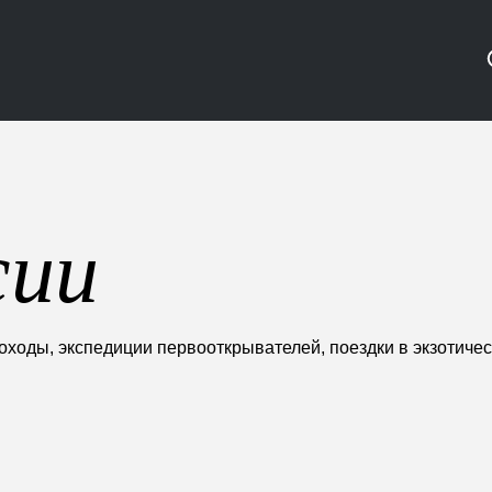
сии
оды, экспедиции первооткрывателей, поездки в экзотически