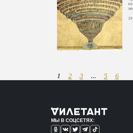
из
з
29
1
2
3
...
5
6
МЫ В СОЦСЕТЯХ: