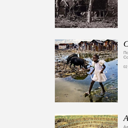
С
По
Со
02
А
Ад