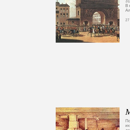
31
В 
Ал
27
М
По
их
де