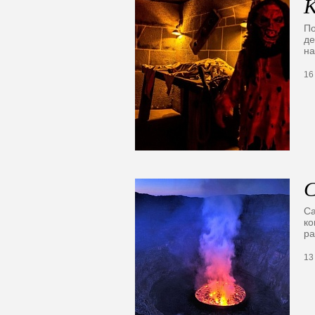
К
По
де
на
16
С
Са
ко
р
13