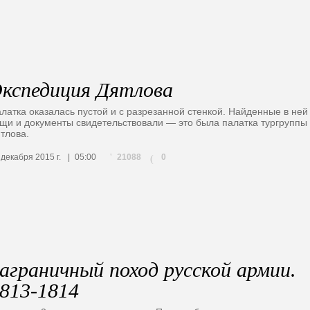
кспедиция Дятлова
латка оказалась пустой и с разрезанной стенкой. Найденные в ней
щи и документы свидетельствовали — это была палатка тургруппы
тлова.
21088
 декабря 2015 г.
05:00
0
(
аграничный поход русской армии.
813-1814