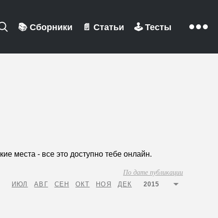
📚
Сборники
📄
Статьи
🕹️
Тесты
е места - все это доступно тебе онлайн.
По дате публикации
ИЮЛ
АВГ
СЕН
ОКТ
НОЯ
ДЕК
2015