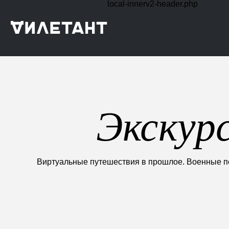
local-innerv2-header.php
Экскур
Виртуальные путешествия в прошлое. Военные пох