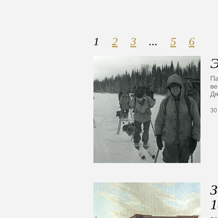
1
2
3
...
5
6
Э
Па
ве
Дя
30
З
1