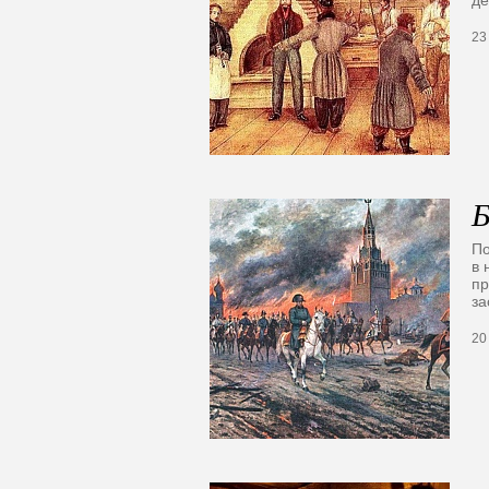
23
Б
По
в 
пр
з
20