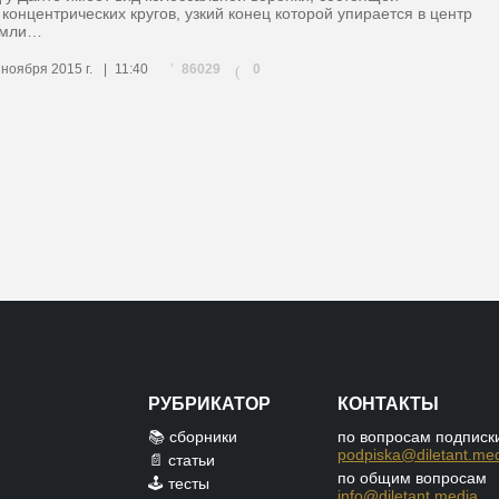
 концентрических кругов, узкий конец которой упирается в центр
емли…
86029
 ноября 2015 г.
11:40
0
(
РУБРИКАТОР
КОНТАКТЫ
📚 сборники
по вопросам подписк
podpiska@diletant.me
📄 статьи
по общим вопросам
🕹️ тесты
info@diletant.media