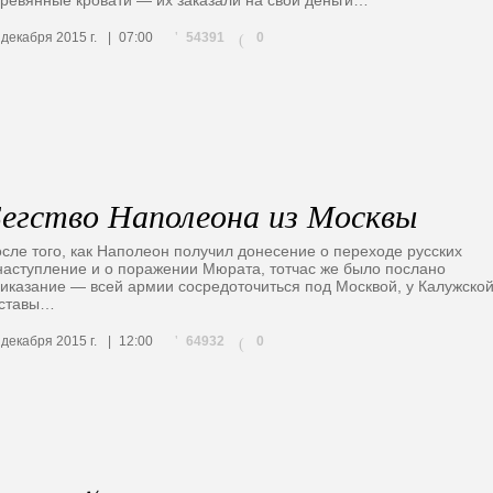
54391
 декабря 2015 г.
07:00
0
(
егство Наполеона из Москвы
сле того, как Наполеон получил донесение о переходе русских
наступление и о поражении Мюрата, тотчас же было послано
иказание — всей армии сосредоточиться под Москвой, у Калужско
аставы…
64932
 декабря 2015 г.
12:00
0
(