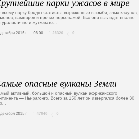
рупнейшие парки ужасов в мире
 всему парку бродят статисты, выряженные в зомби, злых клоунов,
монов, вампиров и прочих персонажей. Все они выглядят вполне
туралистично и жутковато…
26320
 декабря 2015 г.
06:00
0
(
амые опасные вулканы Земли
мый активный, большой и опасный вулкан африканского
нтинента — Ньирагонго. Всего за 150 лет он извергался более 30
аз…
47040
 декабря 2015 г.
0
(