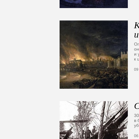
К
и
Ог
он
и 
к 
09
С
30
в 
уб
06