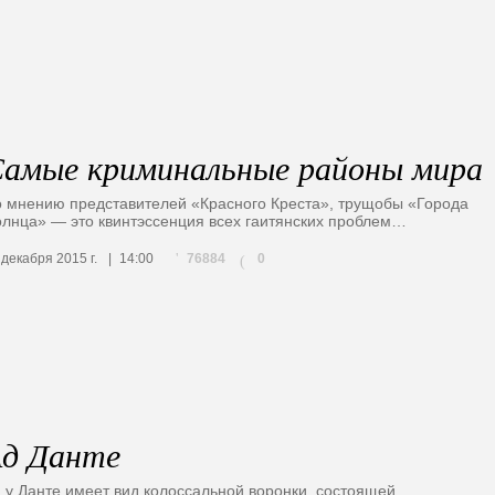
амые криминальные районы мира
 мнению представителей «Красного Креста», трущобы «Города
лнца» — это квинтэссенция всех гаитянских проблем…
76884
 декабря 2015 г.
14:00
0
(
д Данте
 у Данте имеет вид колоссальной воронки, состоящей