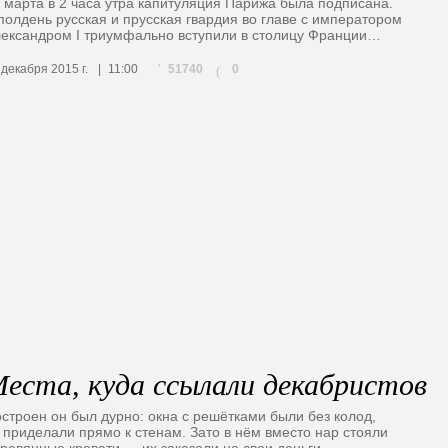
 марта в 2 часа утра капитуляция Парижа была подписана.
полдень русская и прусская гвардия во главе с императором
ександром I триумфально вступили в столицу Франции…
51740
 декабря 2015 г.
11:00
0
(
еста, куда ссылали декабристов
строен он был дурно: окна с решётками были без колод,
 приделали прямо к стенам. Зато в нём вместо нар стояли
ревянные кровати — их заказали на свои деньги…