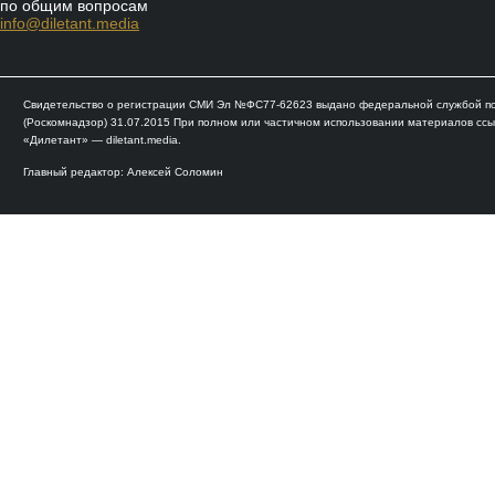
по общим вопросам
info@diletant.media
Свидетельство о регистрации СМИ Эл №ФС77-62623 выдано федеральной службой по 
(Роскомнадзор) 31.07.2015 При полном или частичном использовании материалов ссы
«Дилетант» — diletant.media.
Главный редактор: Алексей Соломин