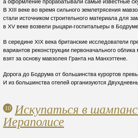
а оформление прорабатывали самые известные ску
В XIII веке во время сильного землетрясения мавз
стали источником строительного материала для за
в XV веке возвели рыцари-госпитальеры в Бодруме
В середине XIX века британские исследователи п
вариантов реконструкции первоначального облика 
взят за основу мавзолея Гранта на Манхэттене.
Дорога до Бодрума от большинства курортов превы
И из большинства отелей организуются Двухдневны
Искупаться в шампанс
10
Иераполисе