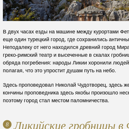
В двух часах езды на машине между курортами Фе
еще один турецкий город, где сохранились античн
Неподалеку от него находился древний город Мира
греко-римский театр и высеченные в скалах гробн
обряда погребения: народы Ликии хоронили людей
полагая, что это упростит душам путь на небо.
Здесь проповедовал Николай Чудотворец, здесь же
кончины проповедника здесь якобы произошло нес
поэтому город стал местом паломничества.
Ликийские гробницы в
8