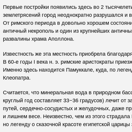
Первые постройки появились здесь во 2 тысячелетии
землетрясений город неоднократно разрушался и в
От римского периода в довольно хорошем состоян
античный некрополь и один из крупнейших античных
развалины храма Аполлона.
Известность же эта местность приобрела благодар
В 60-е годы I века н. э. римские аристократы приез
Именно здесь находится Памуккале, куда, по леге
Клеопатра.
Считается, что минеральная вода в природном бас
круглый год составляет 33−36 градусов) лечит от
путей, сердечно-сосудистых и желудочных, даже при
и лишнем весе. Неизвестно, чем из этого страдала
но легенду о сказочной красоте египетской царицы 