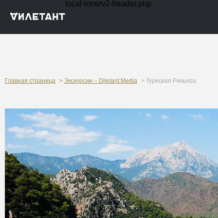
local-innerv2-header.php
Главная страница
>
Экскурсии – Diletant.Media
> Турецкая Ривьера