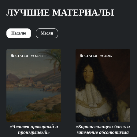
ЛУЧШИЕ МАТЕРИАЛЫ
Неделю
Месяц
📚
СТАТЬИ
👀
62781
📚
СТАТЬИ
👀
36215
«Человек проворный и
«Король-солнце»: блеск и
пронырливый»
затмение абсолютизма