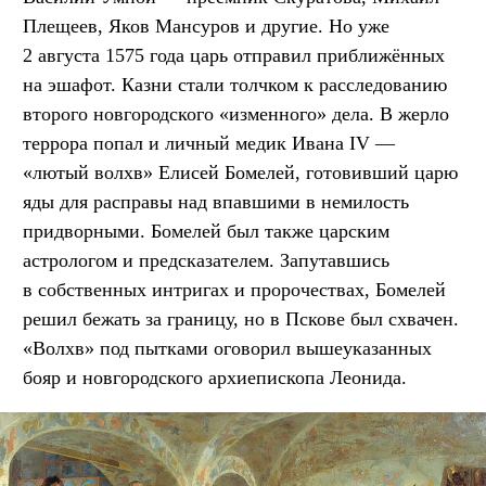
Плещеев, Яков Мансуров и другие. Но уже
2 августа 1575 года царь отправил приближённых
на эшафот. Казни стали толчком к расследованию
второго новгородского «изменного» дела. В жерло
террора попал и личный медик Ивана IV —
«лютый волхв» Елисей Бомелей, готовивший царю
яды для расправы над впавшими в немилость
придворными. Бомелей был также царским
астрологом и предсказателем. Запутавшись
в собственных интригах и пророчествах, Бомелей
решил бежать за границу, но в Пскове был схвачен.
«Волхв» под пытками оговорил вышеуказанных
бояр и новгородского архиепископа Леонида.