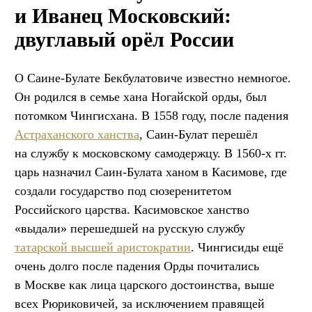
и Иванец Московский:
двуглавый орёл России
О Саине-Булате Бекбулатовиче известно немногое.
Он родился в семье хана Ногайской орды, был
потомком Чингисхана. В 1558 году, после падения
Астраханского ханства
, Саин-Булат перешёл
на службу к московскому самодержцу. В 1560-х гг.
царь назначил Саин-Булата ханом в Касимове, где
создали государство под сюзеренитетом
Российского царства. Касимовское ханство
«выдали» перешедшей на русскую службу
татарской высшей аристократии
. Чингисиды ещё
очень долго после падения Орды почитались
в Москве как лица царского достоинства, выше
всех Рюриковичей, за исключением правящей