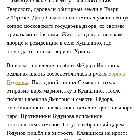
Симеону пожаловали титул великого князя
Тверского, даровали обширные земли в Твери
и Торжке. Двор Симеона напоминал уменьшенную
копию московского государева двора, со своими
приказами и боярами. Жил экс-царь в тверском
дворце и резиденции в селе Кушалино, где
он когда-то принял веру во Христа.
Во время правления слабого Фёдора Ионовича
реальная власть сосредоточилась в руках
Бориса
Годунова
. Последний лишил Симеона титула,
отправив царя-марионетку в Кушалино. После
гибели царевича Дмитрия и смерти Фёдора,
не оставившего наследника, встал вопрос о выборе
царя. Противники Годунова вспомнили
об опальном Симеоне. Но уже избранный царём
Годунов пошёл на хитрость. Клявшиеся на кресте