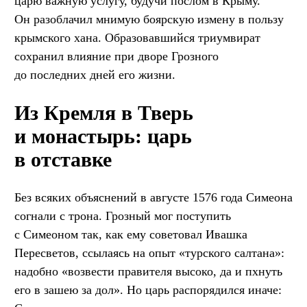
царю важную услугу, будучи послом в Крыму.
Он разоблачил мнимую боярскую измену в пользу
крымского хана. Образовавшийся триумвират
сохранил влияние при дворе Грозного
до последних дней его жизни.
Из Кремля в Тверь
и монастырь: царь
в отставке
Без всяких объяснений в августе 1576 года Симеона
согнали с трона. Грозный мог поступить
с Симеоном так, как ему советовал Ивашка
Пересветов, ссылаясь на опыт «турского салтана»:
надобно «возвести правителя высоко, да и пхнуть
его в зашею за дол». Но царь распорядился иначе: