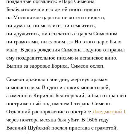
подданные обязались: «Царя Симеона
Бекбулатовича и его детей иного никого
на Московское царство не хотетит видети,
ни думати, ни мыслите, ни семьитись,
ни дружитись, ни ссылатись с царем Симеоном
ни грамотами, ни словом…» Но этого царю было
мало. В день рождения Симеона Годунов отправил
ему поздравительное письмо и испанское вино.
Выпив за здоровье Бориса, Симеон ослеп.
Симеон доживал свои дни, жертвуя храмам
и монастырям. В один из таких монастырей,
а именно в Кирилло-Белозерский, и был отправлен
постриженный под именем Стефана Симеон.
Отдавший распоряжение о постриге
Лжедмитрий I
через полтора месяца был убит. В 1606 году
Василий Шуйский послал пристава с грамотой,