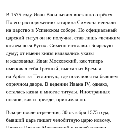
В 1575 году Иван Васильевич внезапно отрёкся.
По его распоряжению татарина Симеона венчали
на царство в Успенском соборе. Но официальный
царский титул он не получил, став лишь «великим
князем всея Руси». Симеон возглавил Боярскую
думу; от имени князя издавались указы
и жалованья. Иван Московский, как теперь
именовал себя Грозный, выехал из Кремля
на Арбат за Неглинную, где поселился на бывшем
опричном дворе. В ведении Ивана IV, однако,
осталась казна и многие титулы. Иностранных
послов, как и прежде, принимал он.
Вскоре после отречения, 30 октября 1575 года,
бывший царь пишет челобитную царю новому.
Просил Иванец Московский о сущей мелочи —