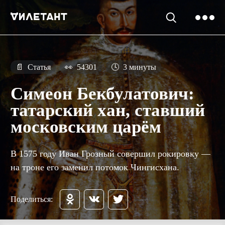
📄
Статья
👀
54301
🕓
3 минуты
Симеон Бекбулатович:
татарский хан, ставший
московским царём
В 1575 году Иван Грозный совершил рокировку —
на троне его заменил потомок Чингисхана.
Поделиться: