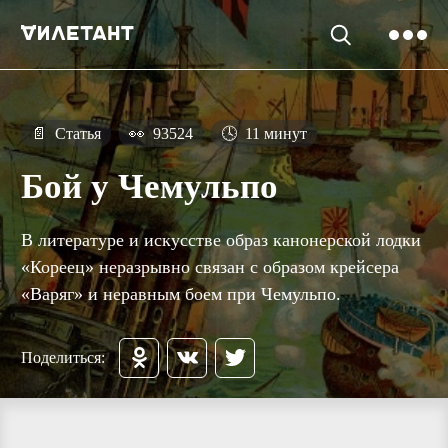
📄
Статья
👀
93524
🕓
11 минут
Бой у Чемульпо
В литературе и искусстве образ канонерской лодки
«Кореец» неразрывно связан с образом крейсера
«Варяг» и неравным боем при Чемульпо.
Поделиться: