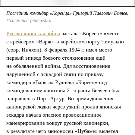
Последний командир «Корейца» Григорий Павлович Беляев.
Источник: pinterest.ru
Русско-японская война
застала «Кореец» вместе
с крейсером «Варяг» в корейском порту Чемульпо
(совр. Инчхон). 8 февраля 1904 г. имел место
первый эпизод боевого столкновения ещё
не объявленной войны. Для восстановления
нарушенной с эскадрой связи по приказу
командира «Варяга» Руднева «Кореец» под
командованием капитана 2-го ранга Беляева был
направлен в Порт-Артур. Во время движения
канонерской лодки через узкий пролив японская
эскадра начала опасное провокационное
маневрирование вокруг русской канонерки,
в результате чего миноносец «Цубаме» вылетел