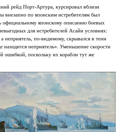
шний рейд Порт-Артура, курсировал вблизи
оты внезапно по японским истребителям был
ть официальному японскому описанию боевых
 невыгодных для истребителей Асайи условиях:
а неприятель, по-видимому, скрывался в тени
где находится неприятель». Уменьшение скорости
й ошибкой, поскольку их корабли тут же