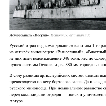
Истребитель «Касуми».
Источник: armyman.info
Русский отряд под командованием капитана 1-го р
из четырёх миноносцев: «Выносливый», «Властны
из них имел водоизмещение 346 тонн, нёс по одном
пушек системы Гочкиса и два 380-мм торпедных ап
В силу разницы артиллерийских систем японцы име
превосходство по весу бортового залпа. Да и кажд
русского миноносца. При номинальном равенстве с
перед командирами отрядов — поиск и уничтожени
Артура.