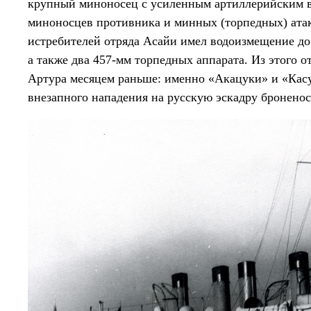
крупный миноносец с усиленным артиллерийским 
миноносцев противника и минных (торпедных) ата
истребителей отряда Асайи имел водоизмещение до 
а также два 457-мм торпедных аппарата. Из этого о
Артура месяцем раньше: именно «Акацуки» и «Касу
внезапного нападения на русскую эскадру броненос