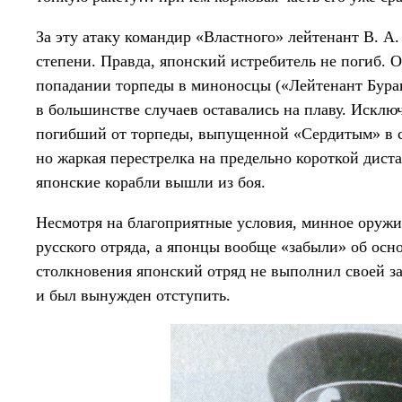
За эту атаку командир «Властного» лейтенант В. А
степени. Правда, японский истребитель не погиб. 
попадании торпеды в миноносцы («Лейтенант Бурак
в большинстве случаев оставались на плаву. Исклю
погибший от торпеды, выпущенной «Сердитым» в с
но жаркая перестрелка на предельно короткой диста
японские корабли вышли из боя.
Несмотря на благоприятные условия, минное оружи
русского отряда, а японцы вообще «забыли» об осн
столкновения японский отряд не выполнил своей за
и был вынужден отступить.