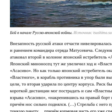
Бой в начале Русско-японской войны.
Источник: tsushima.su
Внезапность русской атаки отчасти нивелировалас
и ранением командира отряда Матусевича. Следую
атаковал второй в колонне японский истребитель «
Японский миноносец тут же увеличил ход и «Власт
«Асасиво». Но как только японский истребитель ок
«Властного», в корабль противника в упор были в
цели, то вторая ударила по центру корпуса. Риск б
короткой дистанции мог пострадать и сам «Властны
взрыва «Асасиво», «накренившись на правый борт и
причём нос сильно поднялся. (…) Стрельба с него 
тонкую ракету… причём кормовая часть его уже сра