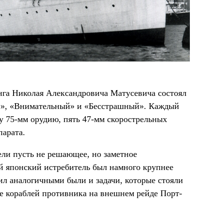
анга Николая Александровича Матусевича состоял
й», «Внимательный» и «Бесстрашный». Каждый
у 75-мм орудию, пять 47-мм скорострельных
парата.
ли пусть не решающее, но заметное
ый японский истребитель был намного крупнее
ил аналогичными были и задачи, которые стояли
е кораблей противника на внешнем рейде Порт-