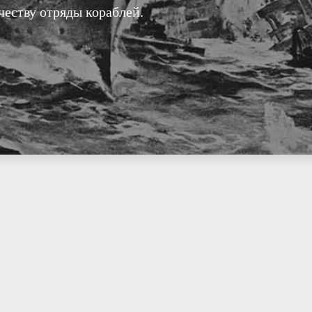
честву отряды кораблей.