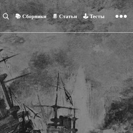
📚
Сборники
📄
Статьи
🕹️
Тесты