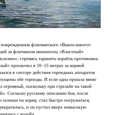
ь повреждением флагманского «Выносливого»
щий за флагманом миноносец «Властный»
Асасиво», стремясь таранить корабль противника.
ный» проскочил в 10−15 метрах за кормой
азался в секторе действия торпедных аппаратов
ыпущены обе торпеды. И если одна прошла мимо
ыл огромный, поскольку при стрельбе на такой
й». Согласно русскому описанию боя, после
 осевши на корму, стал быстро погружаться,
прекратилась, и он пустил вверх невысокую
внялась с водой».