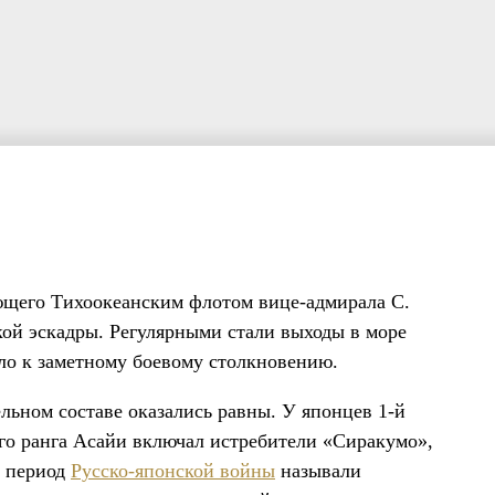
ющего Тихоокеанским флотом вице-адмирала С.
кой эскадры. Регулярными стали выходы в море
ело к заметному боевому столкновению.
ельном составе оказались равны. У японцев 1-й
-го ранга Асайи включал истребители «Сиракумо»,
в период
Русско-японской войны
называли