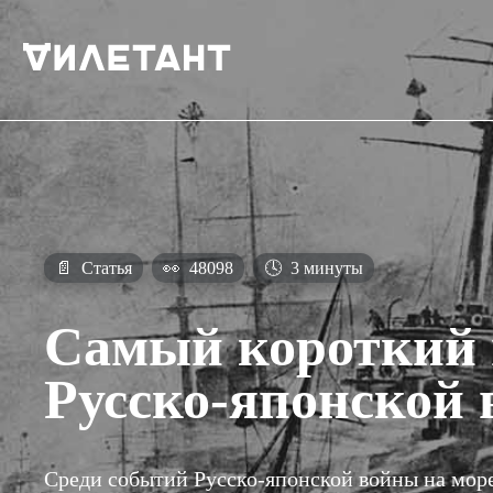
📄
Статья
👀
48098
🕓
3 минуты
Самый короткий 
Русско-японской
Среди событий Русско-японской войны на море