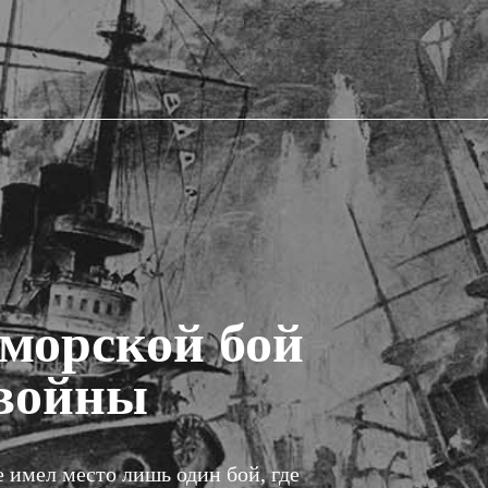
морской бой
 войны
 имел место лишь один бой, где